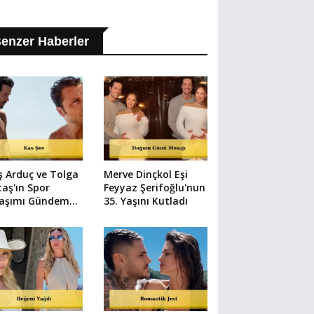
enzer Haberler
ş Arduç ve Tolga
Merve Dinçkol Eşi
taş'ın Spor
Feyyaz Şerifoğlu'nun
laşımı Gündem
35. Yaşını Kutladı
u