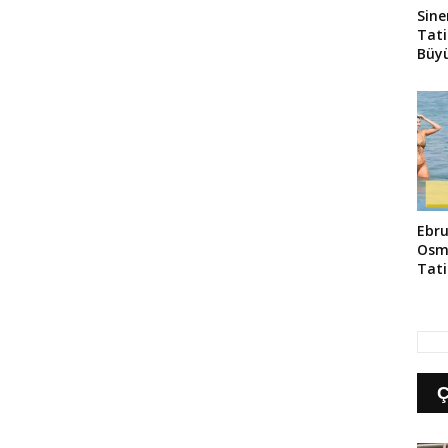
Sine
Tati
Büyü
Ebru
Osm
Tati
Yans