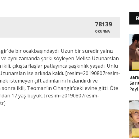
B
78139
OKUNMA
ir'de bir ocakbaşındaydı. Uzun bir süredir yalnız
n ve aynı zamanda şarkı söyleyen Melisa Uzunarslan
ikili, çıkışta flaşlar patlayınca şaşkınlık yaşadı. Ünlü
ı. Uzunarslan ise arkada kaldı. [resim=20190807resim-
Barı
ek istemeyen çift adımlarını hızlandırdı ve
Sarı
sonra ikili, Teoman’ın Cihangir’deki evine gitti. Öte
Pay
Old
ndan 17 yaş büyük. [resim=20190807resim-
tr)