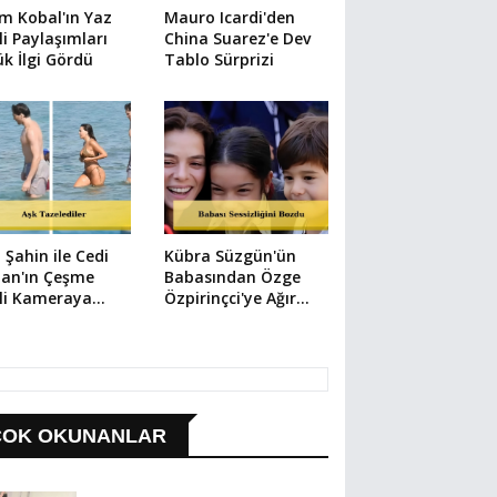
m Kobal'ın Yaz
Mauro Icardi'den
li Paylaşımları
China Suarez'e Dev
k İlgi Gördü
Tablo Sürprizi
 Şahin ile Cedi
Kübra Süzgün'ün
an'ın Çeşme
Babasından Özge
li Kameraya
Özpirinçci'ye Ağır
ıdı
Suçlama
ÇOK OKUNANLAR