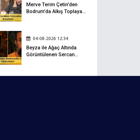
Merve Terim Çetin'den
Bodrum'da Alkış Toplayan
Hareket: Elbisesiyle
Denize Atladı!
04-08-2026 12:34
Beyza ile Ağaç Altında
Görüntülenen Sercan
Yıldırım Konuştu!