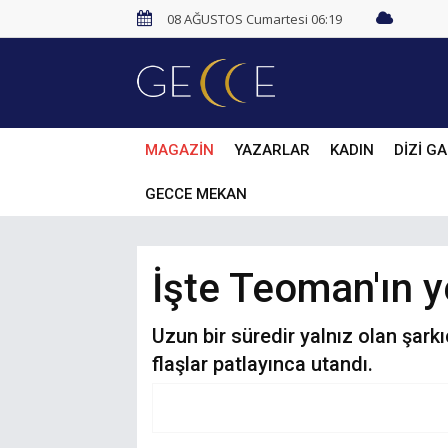
08 AĞUSTOS Cumartesi 06:19
MAGAZİN
YAZARLAR
KADIN
DİZİ GA
GECCE MEKAN
İşte Teoman'ın y
Uzun bir süredir yalnız olan şark
flaşlar patlayınca utandı.