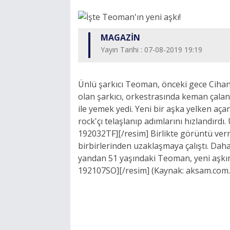
MAGAZİN
Yayın Tarihi : 07-08-2019 19:19
Ünlü şarkıcı Teoman, önceki gece Cihang
olan şarkıcı, orkestrasında keman çala
ile yemek yedi. Yeni bir aşka yelken açan 
rock'çı telaşlanıp adımlarını hızlandırd
192032TF][/resim] Birlikte görüntü verm
birbirlerinden uzaklaşmaya çalıştı. Daha 
yandan 51 yaşındaki Teoman, yeni aşkı
192107SO][/resim] (Kaynak: aksam.com.