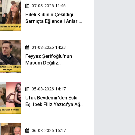
07-08-2026 11:46
Hileli Klibinin Çekildiği
Sarnıçta Eğlenceli Anlar:
Zeynep Oktay ve Sueda
Uluca Viral Oldu!
01-08-2026 14:23
Feyyaz Şerifoğlu'nun
Masum Değiliz
Performansı Sosyal
Medyada Yeniden Gündem
Oldu
05-08-2026 14:17
Ufuk Beydemir'den Eski
Eşi İpek Filiz Yazıcı'ya Ağır
Gönderme: "Attan İnip
Eşeğe..."
06-08-2026 16:17