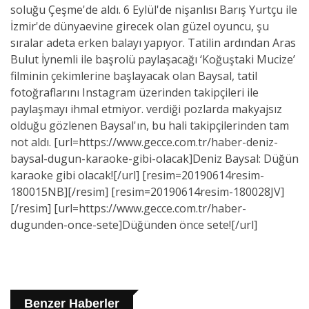
soluğu Çeşme'de aldı. 6 Eylül'de nişanlısı Barış Yurtçu ile
İzmir'de dünyaevine girecek olan güzel oyuncu, şu
sıralar adeta erken balayı yapıyor. Tatilin ardından Aras
Bulut İynemli ile başrolü paylaşacağı ‘Koğuştaki Mucize’
filminin çekimlerine başlayacak olan Baysal, tatil
fotoğraflarını Instagram üzerinden takipçileri ile
paylaşmayı ihmal etmiyor. verdiği pozlarda makyajsız
olduğu gözlenen Baysal'ın, bu hali takipçilerinden tam
not aldı. [url=https://www.gecce.com.tr/haber-deniz-
baysal-dugun-karaoke-gibi-olacak]Deniz Baysal: Düğün
karaoke gibi olacak![/url] [resim=20190614resim-
180015NB][/resim] [resim=20190614resim-180028JV]
[/resim] [url=https://www.gecce.com.tr/haber-
dugunden-once-sete]Düğünden önce sete![/url]
Benzer Haberler