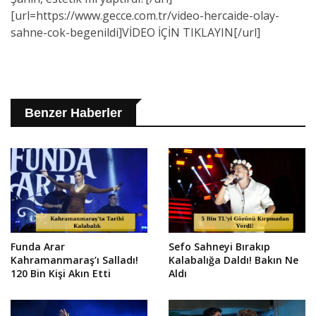
[url=https://www.gecce.com.tr/video-hercaide-olay-
sahne-cok-begenildi]VİDEO İÇİN TIKLAYIN[/url]
Benzer Haberler
Funda Arar
Sefo Sahneyi Bırakıp
Kahramanmaraş’ı Salladı!
Kalabalığa Daldı! Bakın Ne
120 Bin Kişi Akın Etti
Aldı