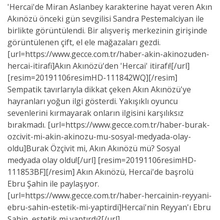
'Hercai'de Miran Aslanbey karakterine hayat veren Akın
Akınözü önceki gün sevgilisi Sandra Pestemalciyan ile
birlikte görüntülendi. Bir alışveriş merkezinin girişinde
görüntülenen çift, el ele mağazaları gezdi.
[url=https://www.gecce.com.tr/haber-akin-akinozuden-
hercai-itirafi]Akın Akınözü'den 'Hercai' itirafı![/url]
[resim=20191106resimHD-111842WQ][/resim]
Sempatik tavırlarıyla dikkat çeken Akın Akınözü'ye
hayranları yoğun ilgi gösterdi. Yakışıklı oyuncu
sevenlerini kırmayarak onların ilgisini karşılıksız
bırakmadı. [url=https://www.gecce.com.tr/haber-burak-
ozcivit-mi-akin-akinozu-mu-sosyal-medyada-olay-
oldu]Burak Özçivit mi, Akın Akınözü mü? Sosyal
medyada olay oldu![/url] [resim=20191106resimHD-
111853BF][/resim] Akın Akınözü, Hercai'de başrolü
Ebru Şahin ile paylaşıyor.
[url=https://www.gecce.com.tr/haber-hercainin-reyyani-
ebru-sahin-estetik-mi-yaptirdi]Hercai'nin Reyyan'ı Ebru
Şahin, estetik mi yaptırdı?[/url]