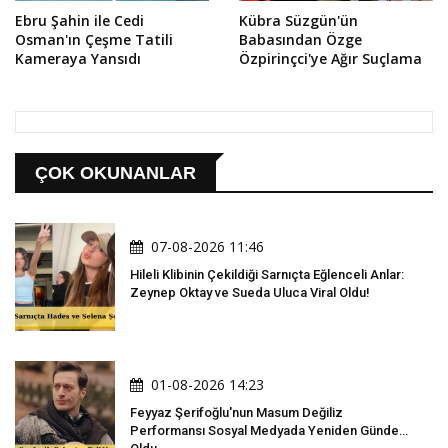
Ebru Şahin ile Cedi
Kübra Süzgün'ün
Osman'ın Çeşme Tatili
Babasından Özge
Kameraya Yansıdı
Özpirinçci'ye Ağır Suçlama
ÇOK OKUNANLAR
07-08-2026 11:46
Hileli Klibinin Çekildiği Sarnıçta Eğlenceli Anlar:
Zeynep Oktay ve Sueda Uluca Viral Oldu!
01-08-2026 14:23
Feyyaz Şerifoğlu'nun Masum Değiliz
Performansı Sosyal Medyada Yeniden Gündem