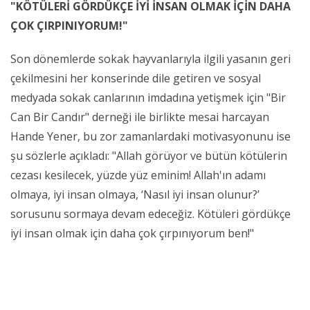
"KÖTÜLERİ GÖRDÜKÇE İYİ İNSAN OLMAK İÇİN DAHA
ÇOK ÇIRPINIYORUM!"
Son dönemlerde sokak hayvanlarıyla ilgili yasanın geri
çekilmesini her konserinde dile getiren ve sosyal
medyada sokak canlarının imdadına yetişmek için "Bir
Can Bir Candır" derneği ile birlikte mesai harcayan
Hande Yener, bu zor zamanlardaki motivasyonunu ise
şu sözlerle açıkladı: "Allah görüyor ve bütün kötülerin
cezası kesilecek, yüzde yüz eminim! Allah'ın adamı
olmaya, iyi insan olmaya, ‘Nasıl iyi insan olunur?’
sorusunu sormaya devam edeceğiz. Kötüleri gördükçe
iyi insan olmak için daha çok çırpınıyorum ben!"