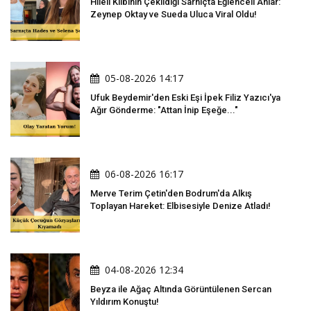
Hileli Klibinin Çekildiği Sarnıçta Eğlenceli Anlar:
Zeynep Oktay ve Sueda Uluca Viral Oldu!
05-08-2026 14:17
Ufuk Beydemir'den Eski Eşi İpek Filiz Yazıcı'ya
Ağır Gönderme: "Attan İnip Eşeğe..."
06-08-2026 16:17
Merve Terim Çetin'den Bodrum'da Alkış
Toplayan Hareket: Elbisesiyle Denize Atladı!
04-08-2026 12:34
Beyza ile Ağaç Altında Görüntülenen Sercan
Yıldırım Konuştu!