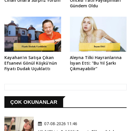
Cihan Ünal'a Sürpriz Yorum
Öncesi Tatil Paylaşımları
Gündem Oldu
Kayahan'ın Satışa Çıkan
Aleyna Tilki Hayranlarına
Efsanevi Gönül Köşkü'nün
İsyan Etti: "Bu Yıl Şarkı
Fiyatı Dudak Uçuklattı
Çıkmayabilir"
ÇOK OKUNANLAR
07-08-2026 11:46