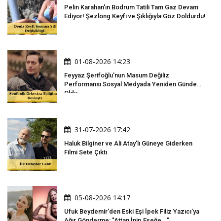
Pelin Karahan'ın Bodrum Tatili Tam Gaz Devam
Ediyor! Şezlong Keyfi ve Şıklığıyla Göz Doldurdu!
01-08-2026 14:23
Feyyaz Şerifoğlu'nun Masum Değiliz
Performansı Sosyal Medyada Yeniden Gündem
Oldu
31-07-2026 17:42
Haluk Bilginer ve Ali Atay'lı Güneye Giderken
Filmi Sete Çıktı
05-08-2026 14:17
Ufuk Beydemir'den Eski Eşi İpek Filiz Yazıcı'ya
Ağır Gönderme: "Attan İnip Eşeğe..."