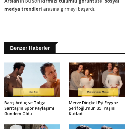
Arslan
’ın bu son
kırmızı tulumlu
görüntüsü
,
sosyal
medya
trendleri
arasına girmeyi başardı.
Benzer Haberler
Barış Arduç ve Tolga
Merve Dinçkol Eşi Feyyaz
Sarıtaş'ın Spor Paylaşımı
Şerifoğlu'nun 35. Yaşını
Gündem Oldu
Kutladı