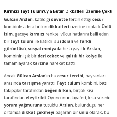
Kırmızı Tayt Tulum
’uyla Bütün Dikkatleri Üzerine Çekti
Gülcan Arslan
, katıldığı
davette
tercih ettiği
cesur
kombinle adeta bütün
dikkatleri
üzerine topladı.
Ünlü
isim
, geceye
kırmızı
renkte, vücut hatlarını belli eden
bir
tayt tulum
ile katıldı. Bu
iddialı
ve
farklı
görüntüsü
,
sosyal medyada
hızla yayıldı.
Arslan
,
kombinini şık bir
deri ceket
ve
ışıltılı bir kolye
ile
tamamlayarak
tarzına
hareket kattı.
Ancak
Gülcan Arslan
’ın bu
cesur tercihi
, hayranları
arasında
tartışma
yarattı.
Tayt tulum
kombini, bazı
takipçiler tarafından
beğenilirken
, birçok kişi
tarafından
eleştirildi
. Oyuncunun kıyafeti, kısa sürede
yorum yağmuruna
tutuldu.
Arslan
, bulunduğu her
ortamda
dikkat çekmeyi
başaran bir
ünlü
olarak, bu