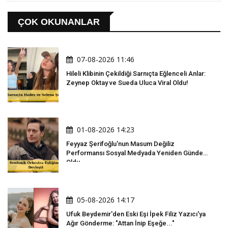
ÇOK OKUNANLAR
07-08-2026 11:46
Hileli Klibinin Çekildiği Sarnıçta Eğlenceli Anlar:
Zeynep Oktay ve Sueda Uluca Viral Oldu!
01-08-2026 14:23
Feyyaz Şerifoğlu'nun Masum Değiliz
Performansı Sosyal Medyada Yeniden Gündem
Oldu
05-08-2026 14:17
Ufuk Beydemir'den Eski Eşi İpek Filiz Yazıcı'ya
Ağır Gönderme: "Attan İnip Eşeğe..."