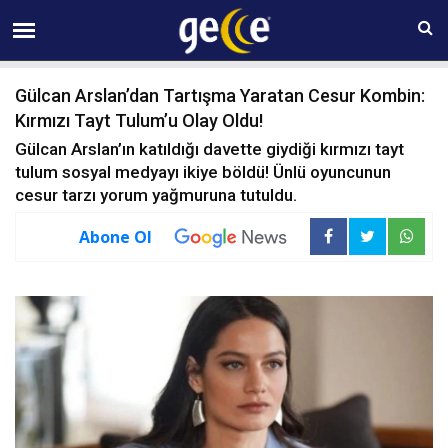
07 AĞUSTOS Cuma 21:22
Gülcan Arslan’dan Tartışma Yaratan Cesur Kombin:
Kırmızı Tayt Tulum’u Olay Oldu!
Gülcan Arslan’ın katıldığı davette giydiği kırmızı tayt
tulum sosyal medyayı ikiye böldü! Ünlü oyuncunun
cesur tarzı yorum yağmuruna tutuldu.
Abone Ol