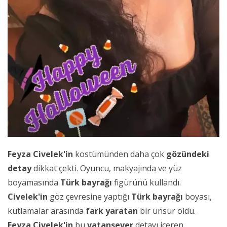
Feyza Civelek'in
kostümünden daha çok
gözündeki
detay
dikkat çekti. Oyuncu, makyajında ve yüz
boyamasında
Türk bayrağı
figürünü kullandı.
Civelek'in
göz çevresine yaptığı
Türk bayrağı
boyası,
kutlamalar arasında
fark yaratan
bir unsur oldu.
Feyza Civelek'in
bu
vatansever
detayı içeren