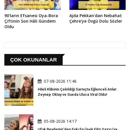
90'ların Efsanesi Oya-Bora
Ajda Pekkan'dan Nebahat
Çiftinin Son Hâli Gündem
Çehre'ye Övgü Dolu Sözler
Oldu
ÇOK OKUNANLAR
07-08-2026 11:46
Hileli Klibinin Çekildiği Sarnıçta Eğlenceli Anlar:
Zeynep Oktay ve Sueda Uluca Viral Oldu!
05-08-2026 14:17
Ufuk Beydemir'den Eski Eşi İpek Filiz Yazıcı'ya