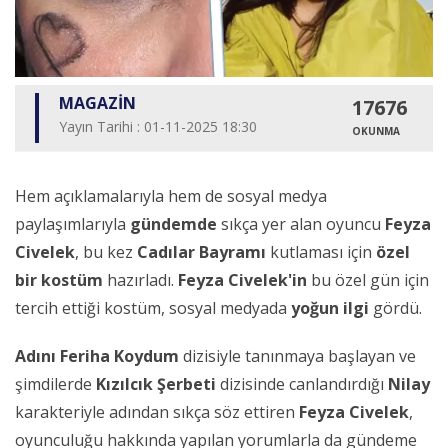
MAGAZİN
17676
Yayın Tarihi : 01-11-2025 18:30
OKUNMA
Hem açıklamalarıyla hem de sosyal medya
paylaşımlarıyla
gündemde
sıkça yer alan oyuncu
Feyza
Civelek
, bu kez
Cadılar Bayramı
kutlaması için
özel
bir kostüm
hazırladı.
Feyza Civelek'in
bu özel gün için
tercih ettiği kostüm, sosyal medyada
yoğun ilgi
gördü.
Adını Feriha Koydum
dizisiyle tanınmaya başlayan ve
şimdilerde
Kızılcık Şerbeti
dizisinde canlandırdığı
Nilay
karakteriyle adından sıkça söz ettiren
Feyza Civelek
,
oyunculuğu hakkında yapılan yorumlarla da gündeme