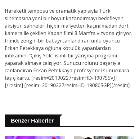
Hareketli temposu ve dramatik yapısıyla Türk
sinemasına yeni bir boyut kazandırmayı hedefleyen,
aksiyon sahneleri hiçbir maliyetten kaçınılmadan dört
kamera ile çekilen Kapan filmi 8 Mart’ta vizyona giriyor.
Filmde zengin bir babayı canlandıran ünlü oyuncu
Erkan Petekkaya oğluna kötülük yapanlardan
intikamını "Çıkış Yok" isimli bir yarışma programı
yaparak almaya çalışıyor. Sunucu rolünü başarıyla
canlandıran Erkan Petekkaya profesyonel sunuculara
taş çıkarttı. [resim=20190227resimHD-190755VJ]
[/resim] [resim=20190227resimHD-190805GP][/resim]
Benzer Haberler