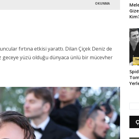
OKUNMA
Mel
Gize
Kim?
Geld
ncular fırtına etkisi yarattı. Dilan Çiçek Deniz de
ldız geceye yüzü olduğu dünyaca ünlü bir mücevher
Spid
Tom
Yerl