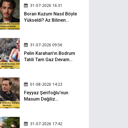
31-07-2026 16:31
Boran Kuzum Nasıl Böyle
Yükseldi? Az Bilinen
Kariyer Yolculuğu
31-07-2026 09:56
Pelin Karahan'ın Bodrum
Tatili Tam Gaz Devam
Ediyor! Şezlong Keyfi ve
Şıklığıyla Göz Doldurdu!
01-08-2026 14:23
Feyyaz Şerifoğlu'nun
Masum Değiliz
Performansı Sosyal
Medyada Yeniden Gündem
Oldu
31-07-2026 17:42