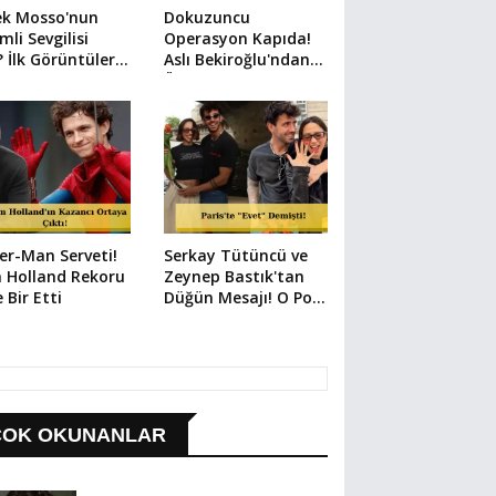
ek Mosso'nun
Dokuzuncu
mli Sevgilisi
Operasyon Kapıda!
 İlk Görüntüler
Aslı Bekiroğlu'ndan
i
Üzen Paylaşım
er-Man Serveti!
Serkay Tütüncü ve
 Holland Rekoru
Zeynep Bastık'tan
e Bir Etti
Düğün Mesajı! O Poz
Her Şeyi Anlattı
ÇOK OKUNANLAR