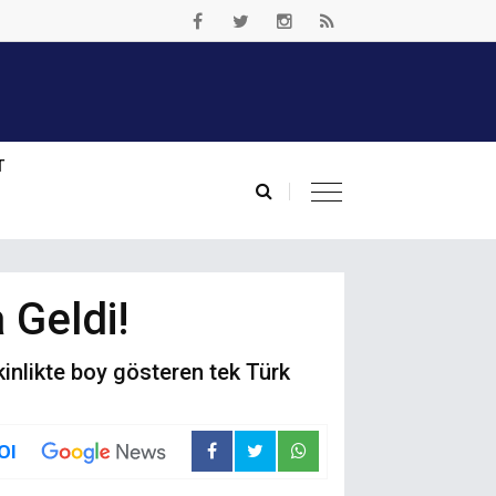
T
 Geldi!
kinlikte boy gösteren tek Türk
Ol