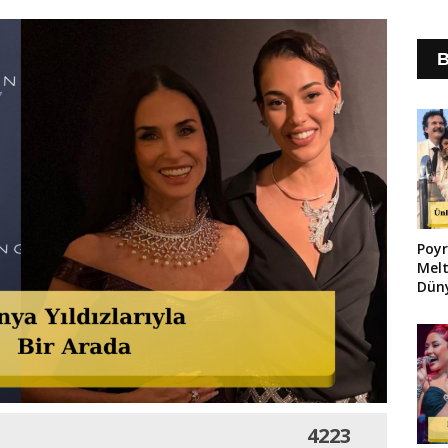
B
Poyr
Melt
Düny
4223