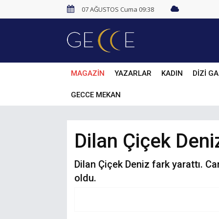
07 AĞUSTOS Cuma 09:38
MAGAZİN
YAZARLAR
KADIN
DİZİ GA
GECCE MEKAN
Dilan Çiçek Deni
Dilan Çiçek Deniz fark yarattı. C
oldu.