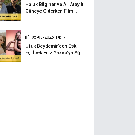
Haluk Bilginer ve Ali Atay'lı
Güneye Giderken Filmi
Sete Çıktı
05-08-2026 14:17
Ufuk Beydemir'den Eski
Eşi İpek Filiz Yazıcı'ya Ağır
Gönderme: "Attan İnip
Eşeğe..."