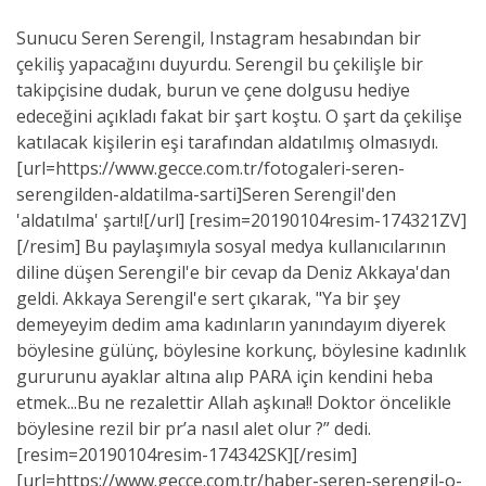
Sunucu Seren Serengil, Instagram hesabından bir
çekiliş yapacağını duyurdu. Serengil bu çekilişle bir
takipçisine dudak, burun ve çene dolgusu hediye
edeceğini açıkladı fakat bir şart koştu. O şart da çekilişe
katılacak kişilerin eşi tarafından aldatılmış olmasıydı.
[url=https://www.gecce.com.tr/fotogaleri-seren-
serengilden-aldatilma-sarti]Seren Serengil'den
'aldatılma' şartı![/url] [resim=20190104resim-174321ZV]
[/resim] Bu paylaşımıyla sosyal medya kullanıcılarının
diline düşen Serengil'e bir cevap da Deniz Akkaya'dan
geldi. Akkaya Serengil'e sert çıkarak, "Ya bir şey
demeyeyim dedim ama kadınların yanındayım diyerek
böylesine gülünç, böylesine korkunç, böylesine kadınlık
gururunu ayaklar altına alıp PARA için kendini heba
etmek...Bu ne rezalettir Allah aşkına!! Doktor öncelikle
böylesine rezil bir pr’a nasıl alet olur ?” dedi.
[resim=20190104resim-174342SK][/resim]
[url=https://www.gecce.com.tr/haber-seren-serengil-o-