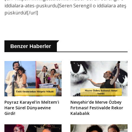
iddialara-ates-puskurdu]Seren Serengil o iddialara ateş
püskürdü![/url]
Benzer Haberler
Poyraz Karayel'in Meltem'i
Nevşehir'de Merve Özbey
Hare Sürel Dünyaevine
Fırtınası! Festivalde Rekor
Girdi!
Kalabalık