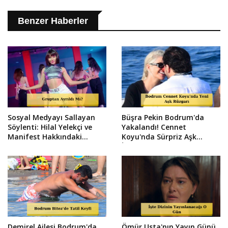
Benzer Haberler
Sosyal Medyayı Sallayan
Büşra Pekin Bodrum'da
Söylenti: Hilal Yelekçi ve
Yakalandı! Cennet
Manifest Hakkındaki
Koyu'nda Sürpriz Aşk
Gerçek Ortaya Çıktı!
İddiası
Demirel Ailesi Bodrum'da
Ömür Usta'nın Yayın Günü