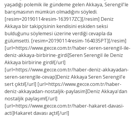
yaşadığı polemik ile gündeme gelen Akkaya, Serengil'le
barışmasının mümkün olmadığını söyledi.
[resim=20190114resim-163917ZC][/resim] Deniz
Akkaya bir takipçisinin kendisini eskiden seksi
bulduğunu söylemesi üzerine verdiği cevapla da
gülümsetti. [resim=20190114resim-164035PT][/resim]
[url=https://www.gecce.com.tr/haber-seren-serengil-ile-
deniz-akkaya-birbirine-girdi]Seren Serengil ile Deniz
Akkaya birbirine girdi![/url]
[url=https://www.gecce.com.tr/haber-deniz-akkayadan-
seren-serengile-cevap]Deniz Akkaya Seren Serengil'e
sert çıktı![/url] [url=https://www.gecce.com.tr/haber-
deniz-akkayadan-nostaljik-paylasim]Deniz Akkaya'dan
nostaljik paylaşım![/url]
[url=https://www.gecce.com.tr/haber-hakaret-davasi-
acti]Hakaret davası açtı![/url]