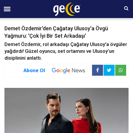
07 AĞUSTOS Cuma 08:45
Demet Özdemir'den Çağatay Ulusoy'a Övgü
Yağmuru: 'Çok İyi Bir Set Arkadaşı'
Demet Özdemir, rol arkadaşı Çağatay Ulusoy'a övgüler
yağdırdı! Güzel oyuncu, set ortamını ve Ulusoy’un
disiplinini anlattı.
Abone Ol