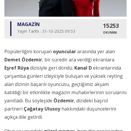
MAGAZİN
15253
Yayın Tarihi : 31-10-2025 09:53
OKUNMA
Popülerliğini koruyan
oyuncular
arasında yer alan
Demet Özdemir
, bir süredir ara verdiği ekranlara
Eşref Rüya
dizisiyle geri döndü.
Kanal D
ekranlarında
çarşamba günleri izleyiciyle buluşan ve yüksek reyting
alan dizinin başarılı oyuncusu, geçtiğimiz akşam
katıldığı bir etkinlikte magazin muhabirlerinin sorularını
yanıtladı. Bu söyleşide
Özdemir
, dizideki başrol
partneri
Çağatay Ulusoy
hakkındaki düşüncelerini
açıkça dile getirdi.
Otuz üç yaşındaki
güzel oyuncu
, hem dizi projesinden