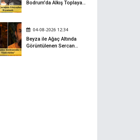
Bodrum'da Alkış Toplayan
Hareket: Elbisesiyle
Denize Atladı!
04-08-2026 12:34
Beyza ile Ağaç Altında
Görüntülenen Sercan
Yıldırım Konuştu!