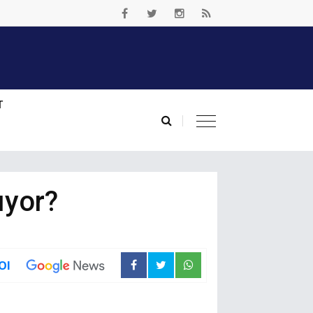
T
ıyor?
Ol