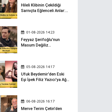
Hileli Klibinin Çekildiği
Sarnıçta Eğlenceli Anlar:
Zeynep Oktay ve Sueda
Uluca Viral Oldu!
01-08-2026 14:23
Feyyaz Şerifoğlu'nun
Masum Değiliz
Performansı Sosyal
Medyada Yeniden Gündem
Oldu
05-08-2026 14:17
Ufuk Beydemir'den Eski
Eşi İpek Filiz Yazıcı'ya Ağır
Gönderme: "Attan İnip
Eşeğe..."
06-08-2026 16:17
Merve Terim Çetin'den