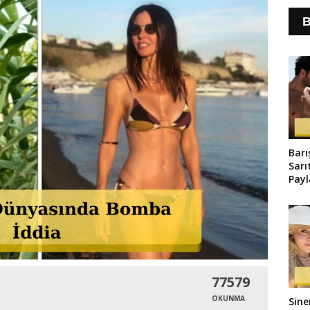
B
Barı
Sarı
Pay
Old
77579
OKUNMA
Sine