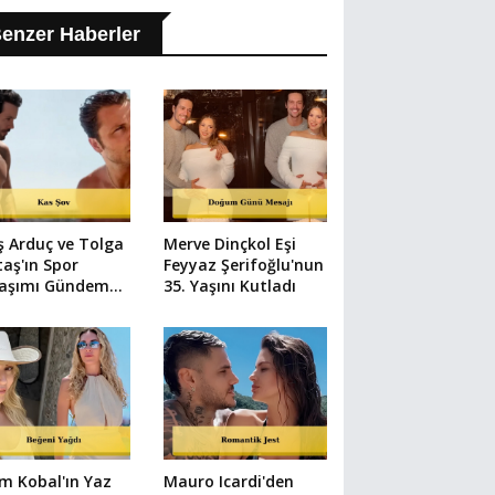
enzer Haberler
ş Arduç ve Tolga
Merve Dinçkol Eşi
taş'ın Spor
Feyyaz Şerifoğlu'nun
laşımı Gündem
35. Yaşını Kutladı
u
m Kobal'ın Yaz
Mauro Icardi'den