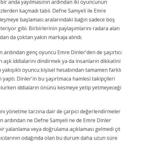
 bir anda yayılmasının ardından iki oyuncunun
özlerden kaçmadı tabii. Defne Samyeli ile Emre
ipleşmeye başlaması aralarındaki bağın sadece boş
eriyor gibi. Birbirlerinin paylaşımlarını radara alan
fından da çoktan yakın markaja alındı.
n ardından genç oyuncu Emre Dinler'den de şaşırtıcı
 aşk iddialarını dindirmek ya da insanların dikkatini
 yakışıklı oyuncu kişisel hesabından tamamen farklı
 yaptı. Dinler'in bu şaşırtmaca hamlesi takipçileri
 olurken iddiaların önünü kesmeye yetip yetmeyeceği
ını yönetme tarzına dair de çarpıcı değerlendirmeler
ın ardından ne Defne Samyeli ne de Emre Dinler
ir yalanlama veya doğrulama açıklaması gelmedi çıt
ıcılarının odağında olan bu durum daha uzun süre