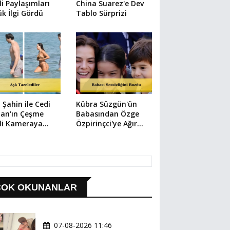
li Paylaşımları
China Suarez'e Dev
k İlgi Gördü
Tablo Sürprizi
 Şahin ile Cedi
Kübra Süzgün'ün
an'ın Çeşme
Babasından Özge
li Kameraya
Özpirinçci'ye Ağır
ıdı
Suçlama
ÇOK OKUNANLAR
07-08-2026 11:46