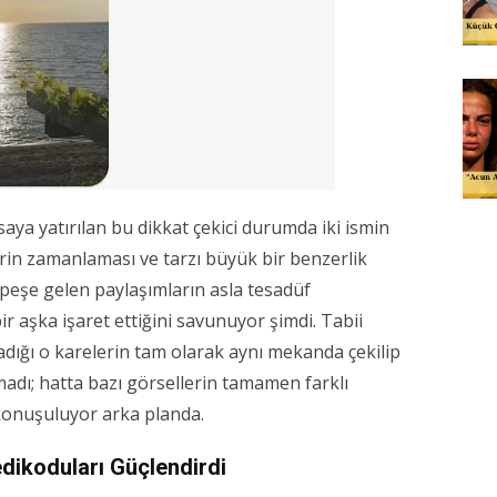
a yatırılan bu dikkat çekici durumda iki ismin
erin zamanlaması ve tarzı büyük bir benzerlik
peşe gelen paylaşımların asla tesadüf
 aşka işaret ettiğini savunuyor şimdi. Tabii
ladığı o karelerin tam olarak aynı mekanda çekilip
adı; hatta bazı görsellerin tamamen farklı
 konuşuluyor arka planda.
edikoduları Güçlendirdi