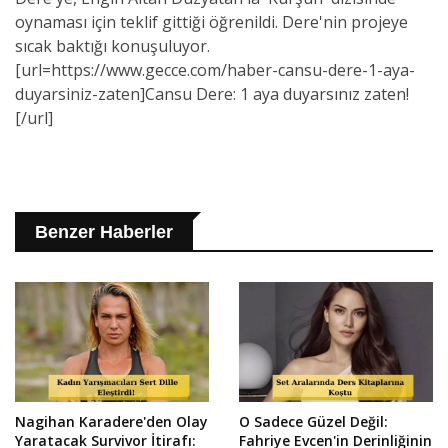
oynaması için teklif gittiği öğrenildi. Dere'nin projeye
sıcak baktığı konuşuluyor.
[url=https://www.gecce.com/haber-cansu-dere-1-aya-
duyarsiniz-zaten]Cansu Dere: 1 aya duyarsınız zaten!
[/url]
Benzer Haberler
Nagihan Karadere'den Olay
O Sadece Güzel Değil:
Yaratacak Survivor İtirafı:
Fahriye Evcen'in Derinliğinin