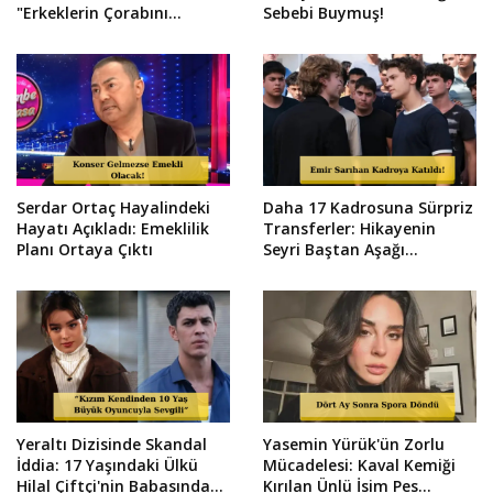
"Erkeklerin Çorabını
Sebebi Buymuş!
Yıkıyorlar!"
Serdar Ortaç Hayalindeki
Daha 17 Kadrosuna Sürpriz
Hayatı Açıkladı: Emeklilik
Transferler: Hikayenin
Planı Ortaya Çıktı
Seyri Baştan Aşağı
Değişiyor!
Yeraltı Dizisinde Skandal
Yasemin Yürük'ün Zorlu
İddia: 17 Yaşındaki Ülkü
Mücadelesi: Kaval Kemiği
Hilal Çiftçi'nin Babasından
Kırılan Ünlü İsim Pes