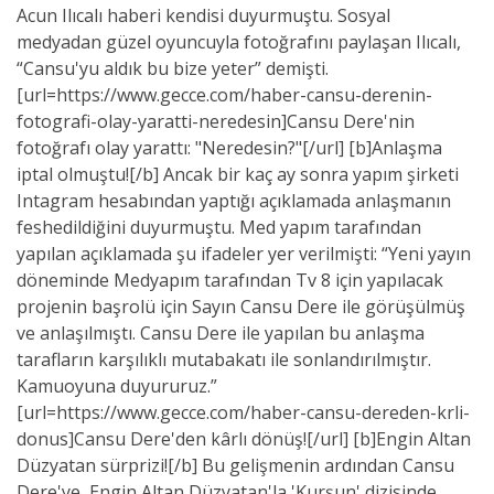
Acun Ilıcalı haberi kendisi duyurmuştu. Sosyal
medyadan güzel oyuncuyla fotoğrafını paylaşan Ilıcalı,
“Cansu'yu aldık bu bize yeter” demişti.
[url=https://www.gecce.com/haber-cansu-derenin-
fotografi-olay-yaratti-neredesin]Cansu Dere'nin
fotoğrafı olay yarattı: "Neredesin?"[/url] [b]Anlaşma
iptal olmuştu![/b] Ancak bir kaç ay sonra yapım şirketi
Intagram hesabından yaptığı açıklamada anlaşmanın
feshedildiğini duyurmuştu. Med yapım tarafından
yapılan açıklamada şu ifadeler yer verilmişti: “Yeni yayın
döneminde Medyapım tarafından Tv 8 için yapılacak
projenin başrolü için Sayın Cansu Dere ile görüşülmüş
ve anlaşılmıştı. Cansu Dere ile yapılan bu anlaşma
tarafların karşılıklı mutabakatı ile sonlandırılmıştır.
Kamuoyuna duyururuz.”
[url=https://www.gecce.com/haber-cansu-dereden-krli-
donus]Cansu Dere'den kârlı dönüş![/url] [b]Engin Altan
Düzyatan sürprizi![/b] Bu gelişmenin ardından Cansu
Dere'ye, Engin Altan Düzyatan'la 'Kurşun' dizisinde