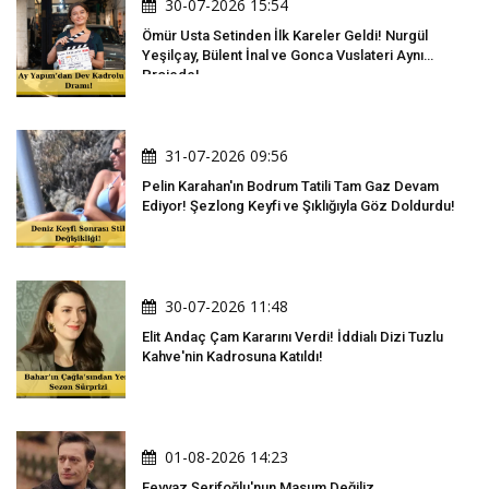
30-07-2026 15:54
Ömür Usta Setinden İlk Kareler Geldi! Nurgül
Yeşilçay, Bülent İnal ve Gonca Vuslateri Aynı
Projede!
31-07-2026 09:56
Pelin Karahan'ın Bodrum Tatili Tam Gaz Devam
Ediyor! Şezlong Keyfi ve Şıklığıyla Göz Doldurdu!
30-07-2026 11:48
Elit Andaç Çam Kararını Verdi! İddialı Dizi Tuzlu
Kahve'nin Kadrosuna Katıldı!
01-08-2026 14:23
Feyyaz Şerifoğlu'nun Masum Değiliz