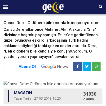
06 AĞUSTOS Perşembe 07:44
Cansu Dere: O dönem bile onunla konuşmuyordum
Cansu Dere yıllar önce Mehmet Akif Alakurt'la "Sıla"
dizisinde başrolü paylaşmıştı. Etiler'de görüntülenen
güzel oyuncuya eski rol arkadaşının Türk kadını
hakkında söylediği tepki çeken sözler soruldu. Dere,
"Ben o dönem bile kendisiyle konuşmuyordum. O
yüzden yorum yapmayayım" cevabını verdi.
Abone Ol
MAGAZİN
31930
Yayın Tarihi : 27-03-2019 10:20
OKUNMA