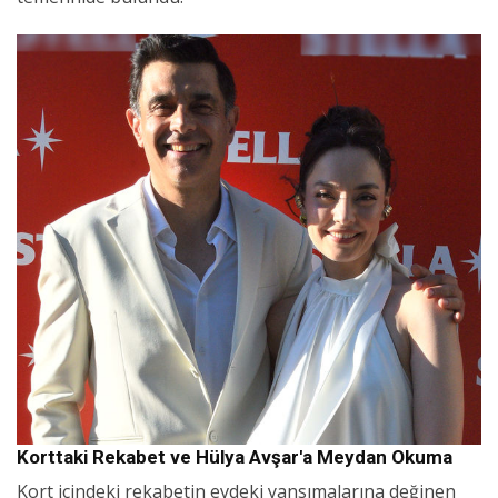
Korttaki Rekabet ve Hülya Avşar'a Meydan Okuma
Kort içindeki rekabetin evdeki yansımalarına değinen