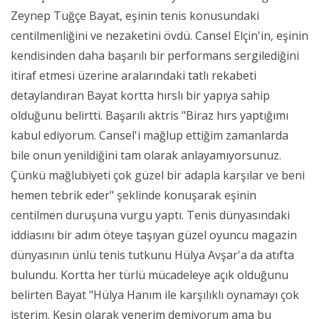
Zeynep Tuğçe Bayat, eşinin tenis konusundaki
centilmenliğini ve nezaketini övdü. Cansel Elçin'in, eşinin
kendisinden daha başarılı bir performans sergilediğini
itiraf etmesi üzerine aralarındaki tatlı rekabeti
detaylandıran Bayat kortta hırslı bir yapıya sahip
olduğunu belirtti. Başarılı aktris "Biraz hırs yaptığımı
kabul ediyorum. Cansel'i mağlup ettiğim zamanlarda
bile onun yenildiğini tam olarak anlayamıyorsunuz.
Çünkü mağlubiyeti çok güzel bir adapla karşılar ve beni
hemen tebrik eder" şeklinde konuşarak eşinin
centilmen duruşuna vurgu yaptı. Tenis dünyasındaki
iddiasını bir adım öteye taşıyan güzel oyuncu magazin
dünyasının ünlü tenis tutkunu Hülya Avşar'a da atıfta
bulundu. Kortta her türlü mücadeleye açık olduğunu
belirten Bayat "Hülya Hanım ile karşılıklı oynamayı çok
isterim. Kesin olarak yenerim demiyorum ama bu