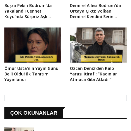
Büşra Pekin Bodrum'da
Demirel Ailesi Bodrum'da
Yakalandı! Cennet
Ortaya Çıktı: Volkan
Koyu'nda Sürpriz Aşk
Demirel Kendini Serin
İddiası
Sulara Bıraktı
Ömür Usta'nın Yayın Günü
Özcan Deniz'den Kalp
Belli Oldu! İlk Tanıtım
Yarası İtirafı: "Kadınlar
Yayınlandı
Atmaca Gibi Atladı!"
ÇOK OKUNANLAR