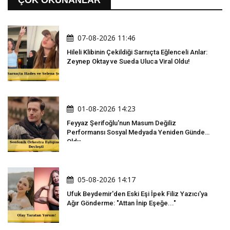
07-08-2026 11:46
Hileli Klibinin Çekildiği Sarnıçta Eğlenceli Anlar:
Zeynep Oktay ve Sueda Uluca Viral Oldu!
01-08-2026 14:23
Feyyaz Şerifoğlu'nun Masum Değiliz
Performansı Sosyal Medyada Yeniden Gündem
Oldu
05-08-2026 14:17
Ufuk Beydemir'den Eski Eşi İpek Filiz Yazıcı'ya
Ağır Gönderme: "Attan İnip Eşeğe..."