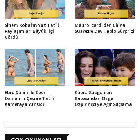
Sinem Kobal'ın Yaz Tatili
Mauro Icardi'den China
Paylaşımları Büyük İlgi
Suarez'e Dev Tablo Sürprizi
Gördü
Ebru Şahin ile Cedi
Kübra Süzgün'ün
Osman'ın Çeşme Tatili
Babasından Özge
Kameraya Yansıdı
Özpirinçci'ye Ağır Suçlama
ÇOK OKUNANLAR