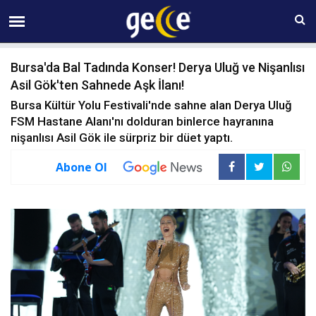
09 AĞUSTOS Pazar 09:33
Bursa'da Bal Tadında Konser! Derya Uluğ ve Nişanlısı
Asil Gök'ten Sahnede Aşk İlanı!
Bursa Kültür Yolu Festivali'nde sahne alan Derya Uluğ
FSM Hastane Alanı'nı dolduran binlerce hayranına
nişanlısı Asil Gök ile sürpriz bir düet yaptı.
Abone Ol