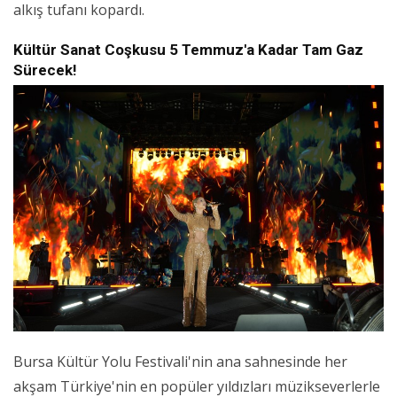
alkış tufanı kopardı.
Kültür Sanat Coşkusu 5 Temmuz'a Kadar Tam Gaz
Sürecek!
Bursa Kültür Yolu Festivali'nin ana sahnesinde her
akşam Türkiye'nin en popüler yıldızları müzikseverlerle