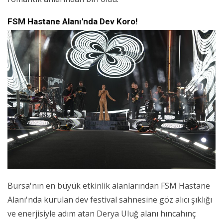
FSM Hastane Alanı'nda Dev Koro!
Bursa'nın en büyük etkinlik alanlarından FSM Hastane
Alanı'nda kurulan dev festival sahnesine göz alıcı şıklığı
ve enerjisiyle adım atan Derya Uluğ alanı hıncahınç