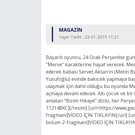
MAGAZİN
Yayın Tarihi : 23-01-2019 11:21
Başarılı oyuncu, 24 Ocak Perşembe günü
“Merve” karakterine hayat verecek. Merv
ederek babası Servet Aktan’ın (Metin Bü
Yusufoğlu) evinde bakıcılık yapmaya baş
ulaşmak için dahil olduğu bu oyunda Mer
açmaya devam edecek. Altı çocuk ve bir 
anlatan “Bizim Hikaye” dizisi, her Per
112148XC][/resim] [url=https://www.ge
fragmani]VİDEO İÇİN TIKLAYIN[/url] [ur
bolum-2-fragmani]VİDEO İÇİN TIKLAYIN