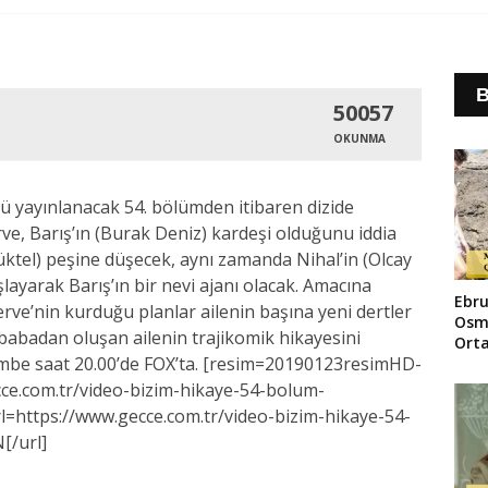
B
50057
OKUNMA
 yayınlanacak 54. bölümden itibaren dizide
e, Barış’ın (Burak Deniz) kardeşi olduğunu iddia
ktel) peşine düşecek, aynı zamanda Nihal’in (Olcay
layarak Barış’ın bir nevi ajanı olacak. Amacına
Ebru
ve’nin kurduğu planlar ailenin başına yeni dertler
Osm
babadan oluşan ailenin trajikomik hikayesini
Orta
şembe saat 20.00’de FOX’ta. [resim=20190123resimHD-
Dolu
Gün
cce.com.tr/video-bizim-hikaye-54-bolum-
l=https://www.gecce.com.tr/video-bizim-hikaye-54-
[/url]