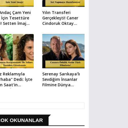
 Andaç Çam Yeni
Yılın Transferi
 İçin Tesettüre
Gerçekleşti! Caner
i! Setten İmaj
Cindoruk Oktay
arı Geldi
Kaynarca'lı Hamal
Kadrosunda
z Reklamıyla
Serenay Sarıkaya'lı
haba" Dedi: İşte
Sevdiğim İnsanlar
n Saat'in
Filmine Dünya
dığı İlk Dizi
Çapında Transfer:
Vlad Ivanov Kadroda!
ÇOK OKUNANLAR