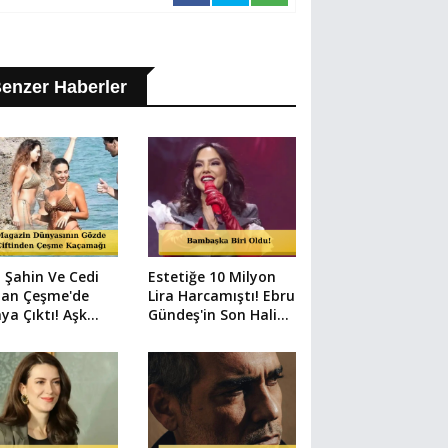
enzer Haberler
 Şahin Ve Cedi
Estetiğe 10 Milyon
an Çeşme'de
Lira Harcamıştı! Ebru
ya Çıktı! Aşk
Gündeş'in Son Hali
 Kareler
Herkesi Şaşırttı
demde