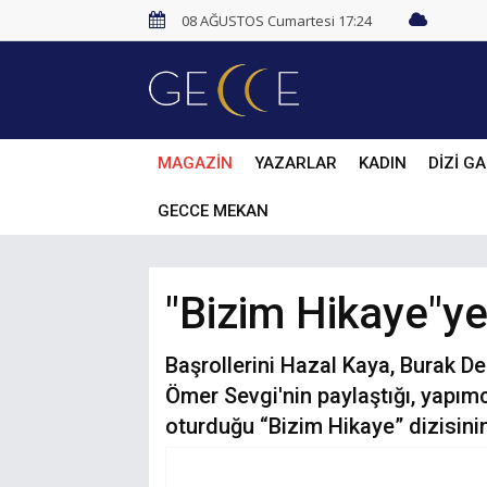
08 AĞUSTOS Cumartesi 17:24
MAGAZİN
YAZARLAR
KADIN
DİZİ GA
GECCE MEKAN
"Bizim Hikaye"ye
Başrollerini Hazal Kaya, Burak D
Ömer Sevgi'nin paylaştığı, yapım
oturduğu “Bizim Hikaye” dizisini