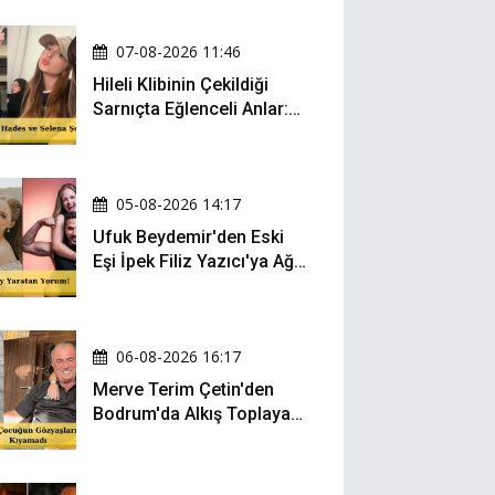
07-08-2026 11:46
Hileli Klibinin Çekildiği
Sarnıçta Eğlenceli Anlar:
Zeynep Oktay ve Sueda
Uluca Viral Oldu!
05-08-2026 14:17
Ufuk Beydemir'den Eski
Eşi İpek Filiz Yazıcı'ya Ağır
Gönderme: "Attan İnip
Eşeğe..."
06-08-2026 16:17
Merve Terim Çetin'den
Bodrum'da Alkış Toplayan
Hareket: Elbisesiyle
Denize Atladı!