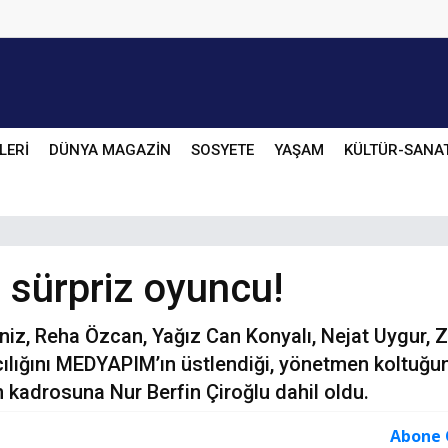
LERİ
DÜNYA MAGAZİN
SOSYETE
YAŞAM
KÜLTÜR-SANA
 sürpriz oyuncu!
eniz, Reha Özcan, Yağız Can Konyalı, Nejat Uygur, 
cılığını MEDYAPIM’ın üstlendiği, yönetmen koltuğ
n kadrosuna Nur Berfin Çiroğlu dahil oldu.
Abone 