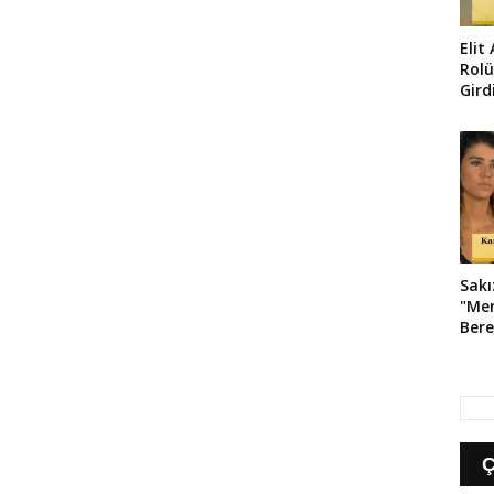
Elit
Rolü
Gird
Pozl
Sakı
"Mer
Bere
Oyna