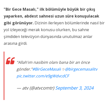
"Bir Gece Masalı," ilk bölümüyle büyük bir çıkış
yaparken, abdest sahnesi uzun süre konuşulacak
gibi görünüyor.
Dizinin ilerleyen bölümlerinde nasıl bir
yol izleyeceği merak konusu olurken, bu sahne
şimdiden televizyon dünyasında unutulmaz anlar
arasına girdi.
“Allah’ım nasibim olanı bana bir an önce
gönder.”
#BirGeceMasalı
✨
@birgecemasalitv
pic.twitter.com/e9gWdvcdCF
— atv (@atvcomtr)
September 3, 2024