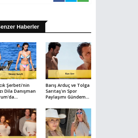
enzer Haberler
lcık Şerbeti'nin
Barış Arduç ve Tolga
ızı Dila Danışman
Sarıtaş'ın Spor
rum'da
Paylaşımı Gündem
unluk Atıyor!
Oldu