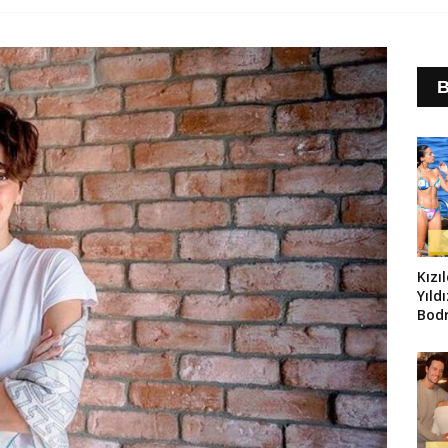
B
Kızı
Yıld
Bod
Yorg