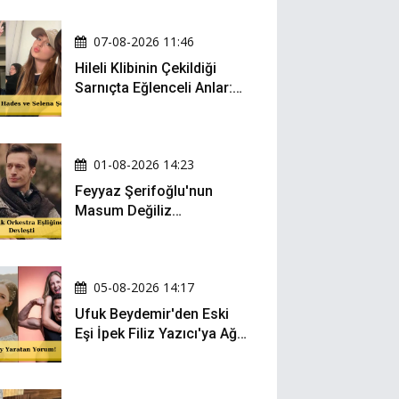
07-08-2026 11:46
Hileli Klibinin Çekildiği
Sarnıçta Eğlenceli Anlar:
Zeynep Oktay ve Sueda
Uluca Viral Oldu!
01-08-2026 14:23
Feyyaz Şerifoğlu'nun
Masum Değiliz
Performansı Sosyal
Medyada Yeniden Gündem
Oldu
05-08-2026 14:17
Ufuk Beydemir'den Eski
Eşi İpek Filiz Yazıcı'ya Ağır
Gönderme: "Attan İnip
Eşeğe..."