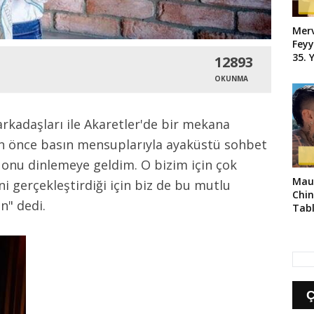
Merv
Feyy
35. 
12893
OKUNMA
rkadaşları ile Akaretler'de bir mekana
n önce basın mensuplarıyla ayaküstü sohbet
onu dinlemeye geldim. O bizim için çok
Maur
ini gerçekleştirdiği için biz de bu mutlu
Chin
n" dedi.
Tabl