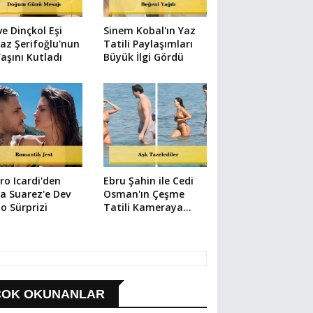
e Dinçkol Eşi
Sinem Kobal'ın Yaz
az Şerifoğlu'nun
Tatili Paylaşımları
Yaşını Kutladı
Büyük İlgi Gördü
o Icardi'den
Ebru Şahin ile Cedi
a Suarez'e Dev
Osman'ın Çeşme
o Sürprizi
Tatili Kameraya
Yansıdı
ÇOK OKUNANLAR