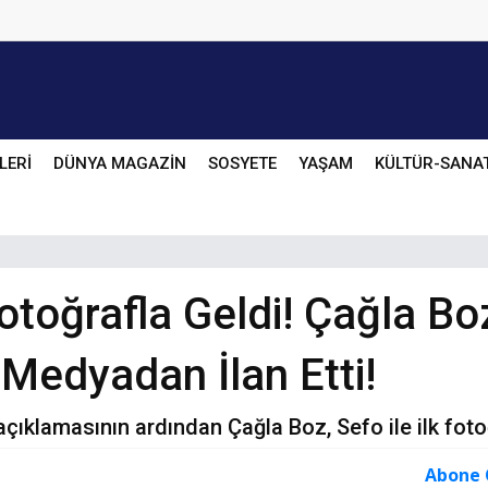
LERİ
DÜNYA MAGAZİN
SOSYETE
YAŞAM
KÜLTÜR-SANA
Fotoğrafla Geldi! Çağla Bo
 Medyadan İlan Ettі!
ıklamasının ardından Çağla Boz, Sefo ile ilk fotoğr
Abone 