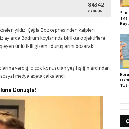
84342
OKUNMA
Sine
Tati
Büyü
kselen yıldızı Çağla Boz cephesinden kalpleri
miz aylarda Bodrum koylarında birlikte objektiflere
eşleyen ünlü ikili gizemli duruşlarını bozarak
arına verdiği o çok konuşulan yeşil ışığın ardından
Ebru
sosyal medya adeta çalkalandı.
Osm
Tati
lana Dönüştü!
Yans