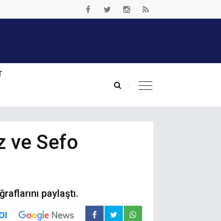
T
z ve Sefo
aflarını paylaştı.
Ol