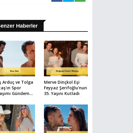
enzer Haberler
ş Arduç ve Tolga
Merve Dinçkol Eşi
taş'ın Spor
Feyyaz Şerifoğlu'nun
laşımı Gündem
35. Yaşını Kutladı
u