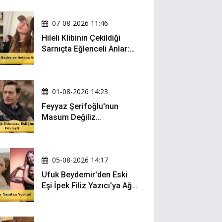
07-08-2026 11:46
Hileli Klibinin Çekildiği
Sarnıçta Eğlenceli Anlar:
Zeynep Oktay ve Sueda
Uluca Viral Oldu!
01-08-2026 14:23
Feyyaz Şerifoğlu'nun
Masum Değiliz
Performansı Sosyal
Medyada Yeniden Gündem
Oldu
05-08-2026 14:17
Ufuk Beydemir'den Eski
Eşi İpek Filiz Yazıcı'ya Ağır
Gönderme: "Attan İnip
Eşeğe..."