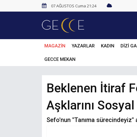
07 AĞUSTOS Cuma 21:24
MAGAZİN
YAZARLAR
KADIN
DİZİ GA
GECCE MEKAN
Beklenen İtiraf 
Aşklarını Sosyal
Sefo'nun "Tanıma sürecindeyiz" aç