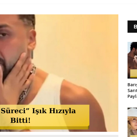
B
Barı
Sarı
Pay
Old