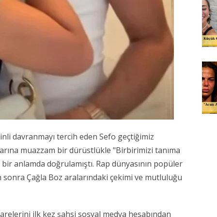
emkinli davranmayı tercih eden Sefo geçtiğimiz
larına muazzam bir dürüstlükle "Birbirimizi tanıma
rı bir anlamda doğrulamıştı. Rap dünyasının popüler
 sonra Çağla Boz aralarındaki çekimi ve mutluluğu
 karelerini ilk kez şahsi sosyal medya hesabından