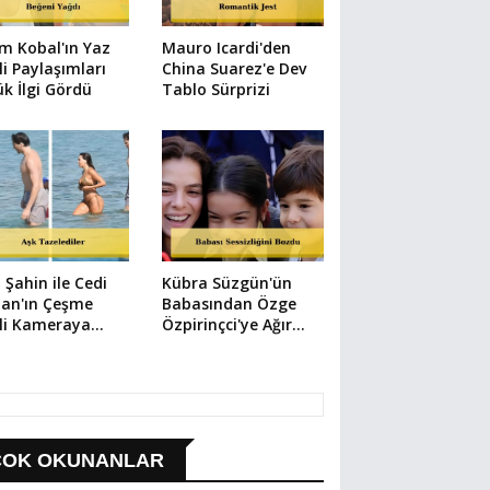
m Kobal'ın Yaz
Mauro Icardi'den
li Paylaşımları
China Suarez'e Dev
k İlgi Gördü
Tablo Sürprizi
 Şahin ile Cedi
Kübra Süzgün'ün
an'ın Çeşme
Babasından Özge
li Kameraya
Özpirinçci'ye Ağır
ıdı
Suçlama
ÇOK OKUNANLAR