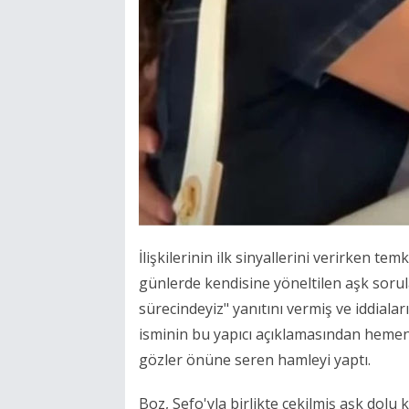
İlişkilerinin ilk sinyallerini verirken t
günlerde kendisine yöneltilen aşk soru
sürecindeyiz" yanıtını vermiş ve iddiala
isminin bu yapıcı açıklamasından hemen
gözler önüne seren hamleyi yaptı.
Boz, Sefo'yla birlikte çekilmiş aşk dolu