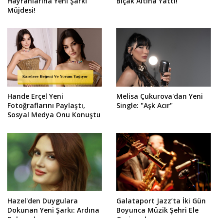
Hayranlarına Yeni Şarkı
Bıçak Altına Yattı!
Müjdesi!
Hande Erçel Yeni
Melisa Çukurova'dan Yeni
Fotoğraflarını Paylaştı,
Single: "Aşk Acır"
Sosyal Medya Onu Konuştu
Hazel'den Duygulara
Galataport Jazz’ta İki Gün
Dokunan Yeni Şarkı: Ardına
Boyunca Müzik Şehri Ele