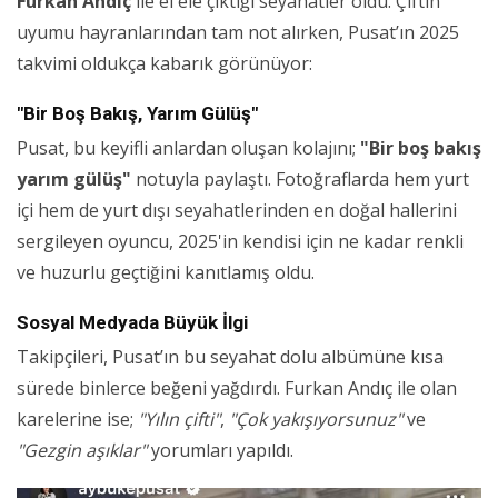
Furkan Andıç
ile el ele çıktığı seyahatler oldu. Çiftin
uyumu hayranlarından tam not alırken, Pusat’ın 2025
takvimi oldukça kabarık görünüyor:
"Bir Boş Bakış, Yarım Gülüş"
Pusat, bu keyifli anlardan oluşan kolajını;
"Bir boş bakış
yarım gülüş"
notuyla paylaştı. Fotoğraflarda hem yurt
içi hem de yurt dışı seyahatlerinden en doğal hallerini
sergileyen oyuncu, 2025'in kendisi için ne kadar renkli
ve huzurlu geçtiğini kanıtlamış oldu.
Sosyal Medyada Büyük İlgi
Takipçileri, Pusat’ın bu seyahat dolu albümüne kısa
sürede binlerce beğeni yağdırdı. Furkan Andıç ile olan
karelerine ise;
"Yılın çifti"
,
"Çok yakışıyorsunuz"
ve
"Gezgin aşıklar"
yorumları yapıldı.