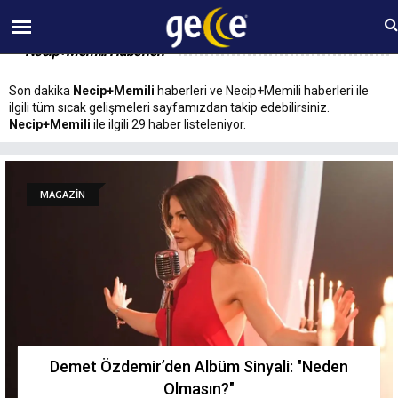
09 AĞUSTOS Pazar 08:34
Necip+Memili Haberleri
Son dakika
Necip+Memili
haberleri ve Necip+Memili haberleri ile
ilgili tüm sıcak gelişmeleri sayfamızdan takip edebilirsiniz.
Necip+Memili
ile ilgili 29 haber listeleniyor.
MAGAZİN
Demet Özdemir’den Albüm Sinyali: "Neden
Olmasın?"