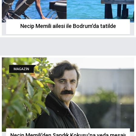
Necip Memili ailesi ile Bodrum'da tatilde
MAGAZİN
Necip Memili'den Sandık Kokusu'na veda mesajı