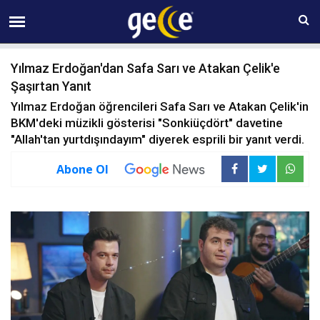
07 AĞUSTOS Cuma 14:20
Yılmaz Erdoğan'dan Safa Sarı ve Atakan Çelik'e
Şaşırtan Yanıt
Yılmaz Erdoğan öğrencileri Safa Sarı ve Atakan Çelik'in
BKM'deki müzikli gösterisi "Sonkiüçdört" davetine
"Allah'tan yurtdışındayım" diyerek esprili bir yanıt verdi.
Abone Ol