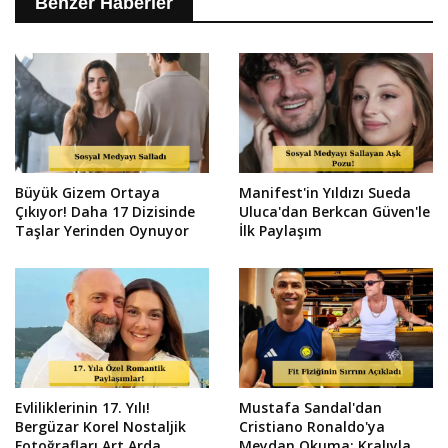
Benzer Haberler
Büyük Gizem Ortaya
Manifest'in Yıldızı Sueda
Çıkıyor! Daha 17 Dizisinde
Uluca'dan Berkcan Güven'le
Taşlar Yerinden Oynuyor
İlk Paylaşım
Evliliklerinin 17. Yılı!
Mustafa Sandal'dan
Bergüzar Korel Nostaljik
Cristiano Ronaldo'ya
Fotoğrafları Art Arda
Meydan Okuma: Kralıyla