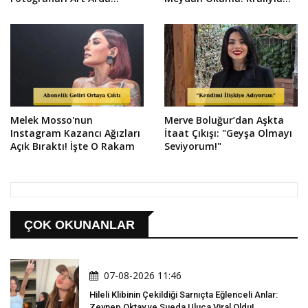
Paylaştı
Yarışırım!
Melek Mosso'nun
Merve Boluğur’dan Aşkta
Instagram Kazancı Ağızları
İtaat Çıkışı: "Geyşa Olmayı
Açık Bıraktı! İşte O Rakam
Seviyorum!"
ÇOK OKUNANLAR
07-08-2026 11:46
Hileli Klibinin Çekildiği Sarnıçta Eğlenceli Anlar:
Zeynep Oktay ve Sueda Uluca Viral Oldu!