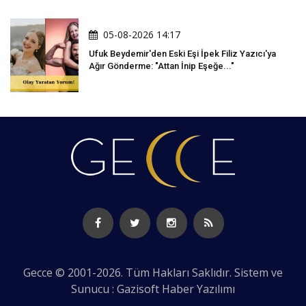
05-08-2026 14:17
Ufuk Beydemir'den Eski Eşi İpek Filiz Yazıcı'ya
Ağır Gönderme: "Attan İnip Eşeğe..."
Gecce © 2001-2026. Tüm Hakları Saklıdır. Sistem ve
Sunucu : Gazisoft
Haber Yazılımı