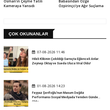
Osman'ın Çeşme Tatili
Babasından Özge
Kameraya Yansıdı
Özpirinçci'ye Ağır Suçlama
ÇOK OKUNANLAR
07-08-2026 11:46
Hileli Klibinin Çekildiği Sarnıçta Eğlenceli Anlar:
Zeynep Oktay ve Sueda Uluca Viral Oldu!
01-08-2026 14:23
Feyyaz Şerifoğlu'nun Masum Değiliz
Performansı Sosyal Medyada Yeniden Gündem
Oldu