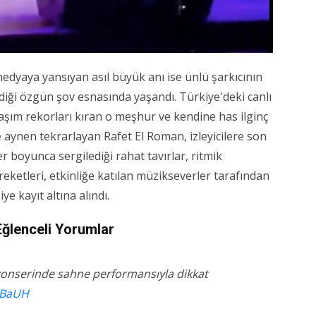
edyaya yansıyan asıl büyük anı ise ünlü şarkıcının
ediği özgün şov esnasında yaşandı. Türkiye'deki canlı
aşım rekorları kıran o meşhur ve kendine has ilginç
aynen tekrarlayan Rafet El Roman, izleyicilere son
r boyunca sergilediği rahat tavırlar, ritmik
eketleri, etkinliğe katılan müzikseverler tarafından
e kayıt altına alındı.
Eğlenceli Yorumlar
konserinde sahne performansıyla dikkat
RBaUH