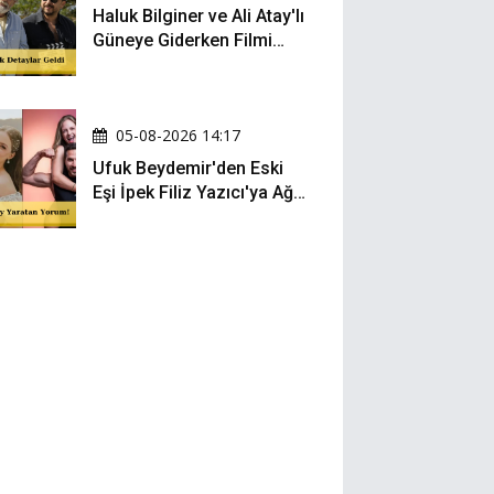
Haluk Bilginer ve Ali Atay'lı
Güneye Giderken Filmi
Sete Çıktı
05-08-2026 14:17
Ufuk Beydemir'den Eski
Eşi İpek Filiz Yazıcı'ya Ağır
Gönderme: "Attan İnip
Eşeğe..."