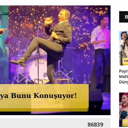
B
Poyr
Melt
Düny
86839