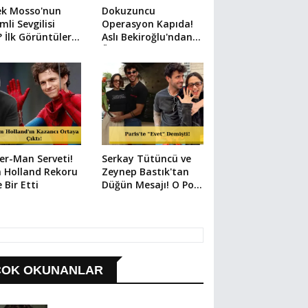
ek Mosso'nun
Dokuzuncu
mli Sevgilisi
Operasyon Kapıda!
 İlk Görüntüler
Aslı Bekiroğlu'ndan
i
Üzen Paylaşım
er-Man Serveti!
Serkay Tütüncü ve
 Holland Rekoru
Zeynep Bastık'tan
e Bir Etti
Düğün Mesajı! O Poz
Her Şeyi Anlattı
ÇOK OKUNANLAR