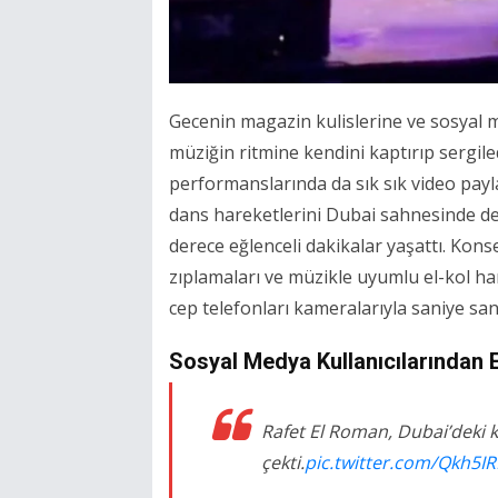
Gecenin magazin kulislerine ve sosyal m
müziğin ritmine kendini kaptırıp sergil
performanslarında da sık sık video payl
dans hareketlerini Dubai sahnesinde de 
derece eğlenceli dakikalar yaşattı. Konse
zıplamaları ve müzikle uyumlu el-kol har
cep telefonları kameralarıyla saniye saniy
Sosyal Medya Kullanıcılarından 
Rafet El Roman, Dubai’deki 
çekti.
pic.twitter.com/Qkh5I