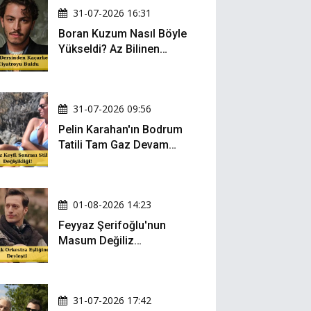
31-07-2026 16:31
Boran Kuzum Nasıl Böyle
Yükseldi? Az Bilinen
Kariyer Yolculuğu
31-07-2026 09:56
Pelin Karahan'ın Bodrum
Tatili Tam Gaz Devam
Ediyor! Şezlong Keyfi ve
Şıklığıyla Göz Doldurdu!
01-08-2026 14:23
Feyyaz Şerifoğlu'nun
Masum Değiliz
Performansı Sosyal
Medyada Yeniden Gündem
Oldu
31-07-2026 17:42