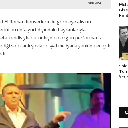
OKUNMA
Mel
Gize
Kim?
Geld
et El Roman konserlerinde görmeye alışkın
erini bu defa yurt dışındaki hayranlarıyla
deta kendisiyle bütünleşen o özgün performans
tirdiği son canlı şovla sosyal medyada yeniden en çok
dı.
Spid
Tom
Yerl