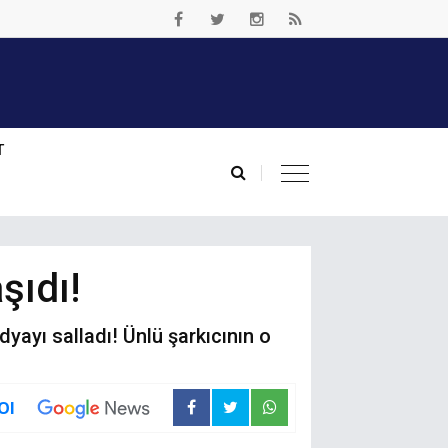
T
şıdı!
ayı salladı! Ünlü şarkıcının o
Ol