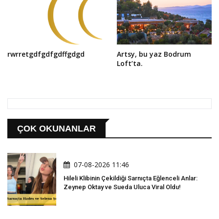
rwrretgdfgdfgdffgdgd
Artsy, bu yaz Bodrum
Loft’ta.
ÇOK OKUNANLAR
07-08-2026 11:46
Hileli Klibinin Çekildiği Sarnıçta Eğlenceli Anlar:
Zeynep Oktay ve Sueda Uluca Viral Oldu!