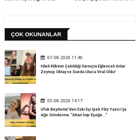
Vlad Ivanov Kadroda!
ÇOK OKUNANLAR
07-08-2026 11:46
Hileli Klibinin Çekildiği Sarnıçta Eğlenceli Anlar:
Zeynep Oktay ve Sueda Uluca Viral Oldu!
05-08-2026 14:17
Ufuk Beydemir'den Eski Eşi İpek Filiz Yazıcı'ya
Ağır Gönderme: "Attan İnip Eşeğe..."