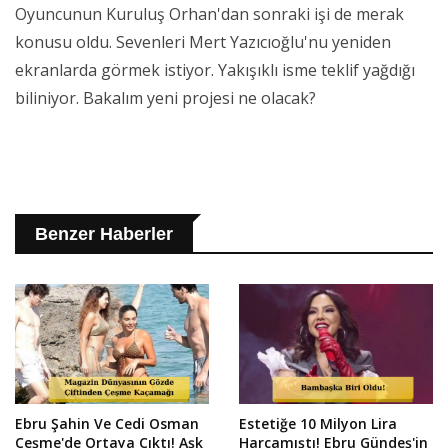
Oyuncunun Kuruluş Orhan'dan sonraki işi de merak
konusu oldu. Sevenleri Mert Yazıcıoğlu'nu yeniden
ekranlarda görmek istiyor. Yakışıklı isme teklif yağdığı
biliniyor. Bakalım yeni projesi ne olacak?
Benzer Haberler
Ebru Şahin Ve Cedi Osman
Estetiğe 10 Milyon Lira
Çeşme'de Ortaya Çıktı! Aşk
Harcamıştı! Ebru Gündeş'in