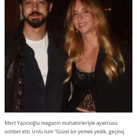
Mert Yazıcıoğlu magazin muhabirleriyle ayaktüsü
sohbet etti. Ünlü isim "Güzel bir yemek yedik, geçmiş