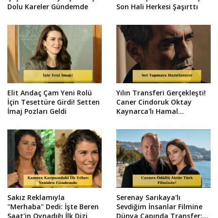
Dolu Kareler Gündemde
Son Hali Herkesi Şaşırttı
Elit Andaç Çam Yeni Rolü
Yılın Transferi Gerçekleşti!
İçin Tesettüre Girdi! Setten
Caner Cindoruk Oktay
İmaj Pozları Geldi
Kaynarca'lı Hamal
Kadrosunda
Sakız Reklamıyla
Serenay Sarıkaya'lı
"Merhaba" Dedi: İşte Beren
Sevdiğim İnsanlar Filmine
Saat'in Oynadığı İlk Dizi
Dünya Çapında Transfer: