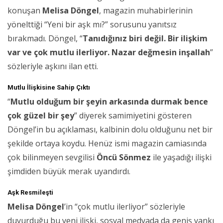
konuşan
Melisa Döngel
, magazin muhabirlerinin
yönelttiği “Yeni bir aşk mı?” sorusunu yanıtsız
bırakmadı. Döngel, “
Tanıdığınız biri değil. Bir ilişkim
var ve çok mutlu ilerliyor. Nazar değmesin inşallah
”
sözleriyle aşkını ilan etti.
Mutlu İlişkisine Sahip Çıktı
“
Mutlu olduğum bir şeyin arkasında durmak bence
çok güzel bir şey
” diyerek samimiyetini gösteren
Döngel’in bu açıklaması, kalbinin dolu olduğunu net bir
şekilde ortaya koydu. Henüz ismi magazin camiasında
çok bilinmeyen sevgilisi
Öncü Sönmez
ile yaşadığı ilişki
şimdiden büyük merak uyandırdı.
Aşk Resmileşti
Melisa Döngel
’in “çok mutlu ilerliyor” sözleriyle
duyurduğu bu yeni ilişki, sosyal medyada da geniş yankı