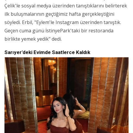
Çelik'le sosyal medya üzerinden tanıştıklarını belirterek
ilk buluşmalarının geçtiğimiz hafta gerçekleştiğini
söyledi. Erbil, "Eylem'le Instagram üzerinden tanıştık.
Geçen cuma günü İstinyePark'taki bir restoranda
birlikte yemek yedik" dedi.
Sarıyer'deki Evimde Saatlerce Kaldık