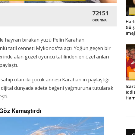
72151
OKUNMA
Harb
Gülş
İmaj
yle hayran bırakan yüzü Pelin Karahan
ü tatil cenneti Mykonos'ta açtı. Yoğun geçen bir
inde alan güzel oyuncu tatilinden en özel anları
aylaştı.
 sahip olan iki çocuk annesi Karahan'ın paylaştığı
Icar
en dijital dünyada adeta beğeni yağmuruna tutularak
İddi
şti.
Haml
 Göz Kamaştırdı