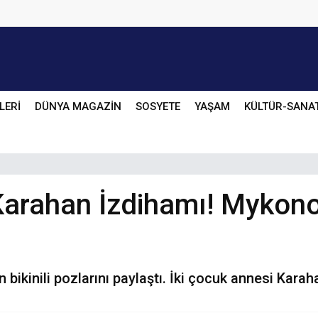
LERİ
DÜNYA MAGAZİN
SOSYETE
YAŞAM
KÜLTÜR-SANA
arahan İzdihamı! Mykono
bikinili pozlarını paylaştı. İki çocuk annesi Karaha