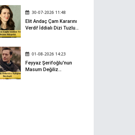
30-07-2026 11:48
Elit Andaç Çam Kararını
Verdi! İddialı Dizi Tuzlu
Kahve'nin Kadrosuna
Katıldı!
01-08-2026 14:23
Feyyaz Şerifoğlu'nun
Masum Değiliz
Performansı Sosyal
Medyada Yeniden Gündem
Oldu