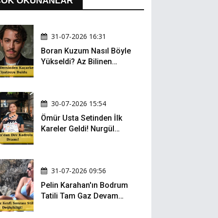
ÇOK OKUNANLAR
31-07-2026 16:31
Boran Kuzum Nasıl Böyle
Yükseldi? Az Bilinen
Kariyer Yolculuğu
30-07-2026 15:54
Ömür Usta Setinden İlk
Kareler Geldi! Nurgül
Yeşilçay, Bülent İnal ve
Gonca Vuslateri Aynı
Projede!
31-07-2026 09:56
Pelin Karahan'ın Bodrum
Tatili Tam Gaz Devam
Ediyor! Şezlong Keyfi ve
Şıklığıyla Göz Doldurdu!