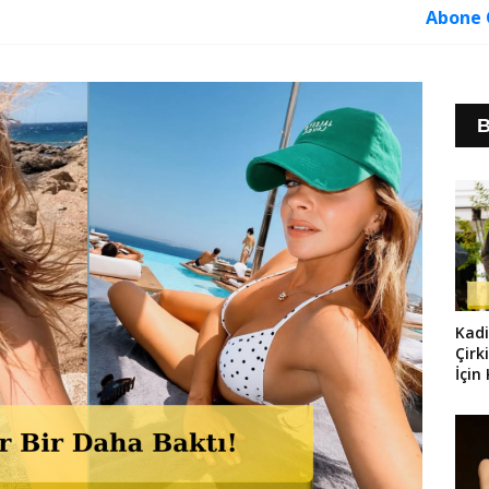
Abone 
B
Kad
Çirk
İçin