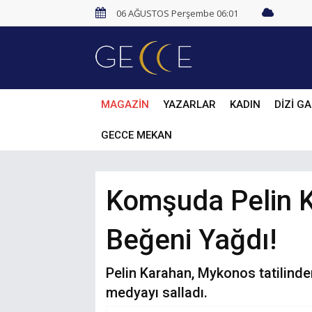
06 AĞUSTOS Perşembe 06:01
MAGAZİN
YAZARLAR
KADIN
DİZİ GA
GECCE MEKAN
Komşuda Pelin K
Beğeni Yağdı!
Pelin Karahan, Mykonos tatilinden 
medyayı salladı.