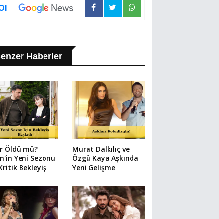
Ol
enzer Haberler
ir Öldü mü?
Murat Dalkılıç ve
in'in Yeni Sezonu
Özgü Kaya Aşkında
 Kritik Bekleyiş
Yeni Gelişme