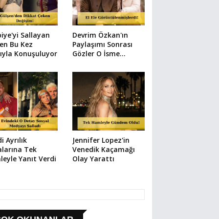
iye'yi Sallayan
Devrim Özkan'ın
en Bu Kez
Paylaşımı Sonrası
ıyla Konuşuluyor
Gözler O İsme
Çevrildi
di Ayrılık
Jennifer Lopez'in
alarına Tek
Venedik Kaçamağı
eyle Yanıt Verdi
Olay Yarattı