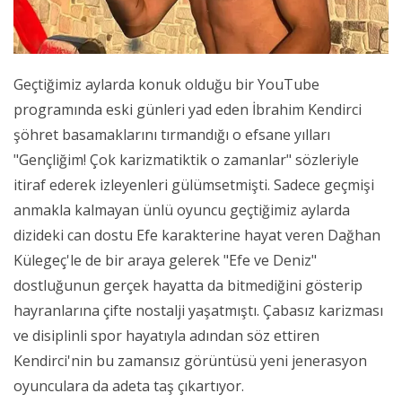
Geçtiğimiz aylarda konuk olduğu bir YouTube
programında eski günleri yad eden İbrahim Kendirci
şöhret basamaklarını tırmandığı o efsane yılları
"Gençliğim! Çok karizmatiktik o zamanlar" sözleriyle
itiraf ederek izleyenleri gülümsetmişti. Sadece geçmişi
anmakla kalmayan ünlü oyuncu geçtiğimiz aylarda
dizideki can dostu Efe karakterine hayat veren Dağhan
Külegeç'le de bir araya gelerek "Efe ve Deniz"
dostluğunun gerçek hayatta da bitmediğini gösterip
hayranlarına çifte nostalji yaşatmıştı. Çabasız karizması
ve disiplinli spor hayatıyla adından söz ettiren
Kendirci'nin bu zamansız görüntüsü yeni jenerasyon
oyunculara da adeta taş çıkartıyor.