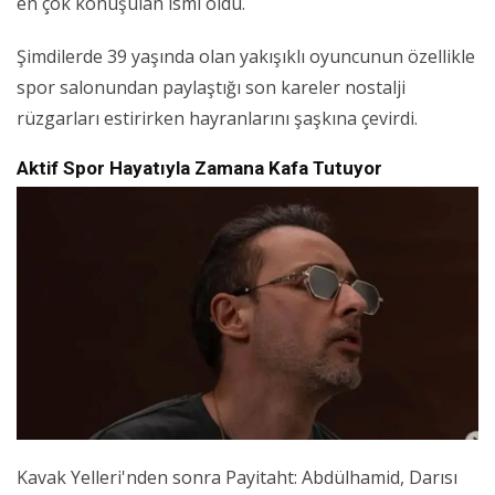
en çok konuşulan ismi oldu.
Şimdilerde 39 yaşında olan yakışıklı oyuncunun özellikle
spor salonundan paylaştığı son kareler nostalji
rüzgarları estirirken hayranlarını şaşkına çevirdi.
Aktif Spor Hayatıyla Zamana Kafa Tutuyor
Kavak Yelleri'nden sonra Payitaht: Abdülhamid, Darısı