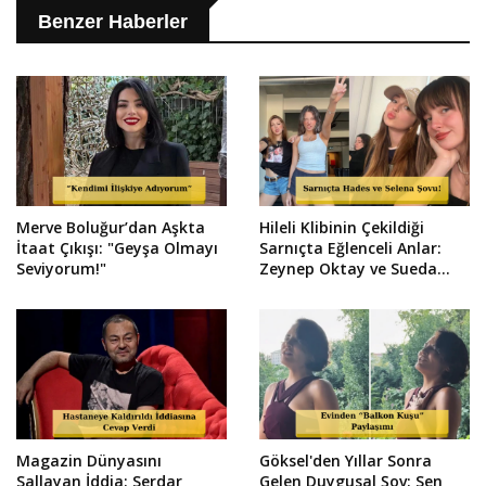
Benzer Haberler
Merve Boluğur’dan Aşkta
Hileli Klibinin Çekildiği
İtaat Çıkışı: "Geyşa Olmayı
Sarnıçta Eğlenceli Anlar:
Seviyorum!"
Zeynep Oktay ve Sueda
Uluca Viral Oldu!
Magazin Dünyasını
Göksel'den Yıllar Sonra
Sallayan İddia: Serdar
Gelen Duygusal Şov: Sen