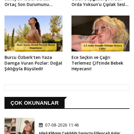
Ortaç Son Durumunu
Orda Yoksun'u Çıplak Sesle
Sosyal Medyadan Duyurdu!
Söyledi!
Burcu Özberk'ten Yaza
Ece Seçkin ve Çağrı
Damga Vuran Pozlar: Doğal
Terlemez Çiftinde Bebek
Şıklığıyla Büyüledi!
Heyecanı!
ÇOK OKUNANLAR
07-08-2026 11:46
Hileli Klibinin Çekildiği Sarnıçta Eğlenceli Anlar: