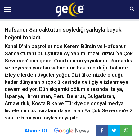
09 AĞUSTOS Pazar 07:17
Hafsanur Sancaktutan söylediği şarkıyla büyük
beğeni topladı…
Kanal D’nin başrollerinde Kerem Bürsin ve Hafsanur
Sancaktutan’ı buluşturan Ay Yapım imzalı dizisi ‘Ya Çok
Seversen’ dün gece 7’nci bölümü yayınlandı. Romantik
ve heyecan yaratan sahnelerin hakim olduğu bölüme
izleyicilerden övgüler yağdı. Dizi ülkemizde olduğu
kadar dünyanın birçok ülkesinde de ilgiyle izlenmeye
devam ediyor. Dün akşamki bölüm sırasında İtalya,
İspanya, Hırvatistan, Peru, Belarus, Bulgaristan,
Arnavutluk, Kosta Rika ve Türkiye’de sosyal medya
listelerinin üst sıralarında yer alan Ya Çok Seversen’e 2
saatte 5 milyon paylaşım yapıldı.
Abone Ol