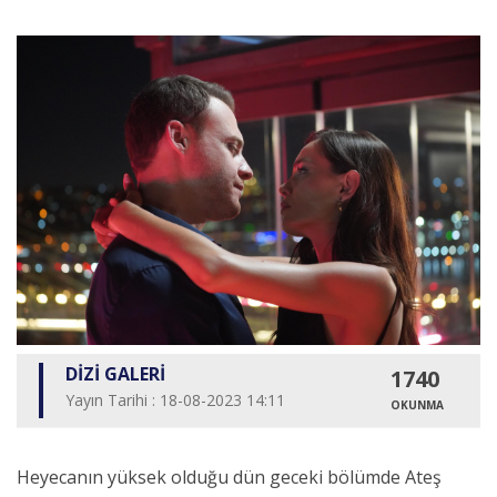
DİZİ GALERİ
1740
Yayın Tarihi : 18-08-2023 14:11
OKUNMA
Heyecanın yüksek olduğu dün geceki bölümde Ateş