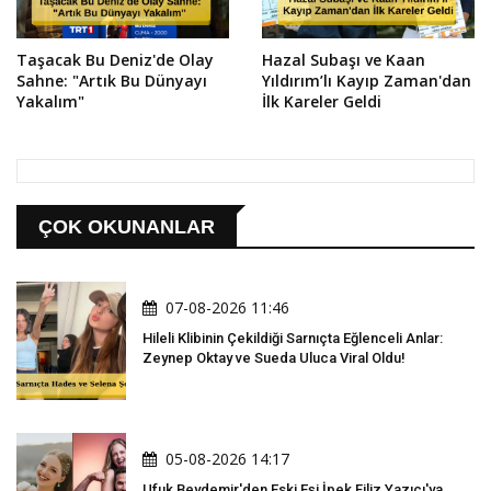
Taşacak Bu Deniz'de Olay
Hazal Subaşı ve Kaan
Sahne: "Artık Bu Dünyayı
Yıldırım’lı Kayıp Zaman'dan
Yakalım"
İlk Kareler Geldi
ÇOK OKUNANLAR
07-08-2026 11:46
Hileli Klibinin Çekildiği Sarnıçta Eğlenceli Anlar:
Zeynep Oktay ve Sueda Uluca Viral Oldu!
05-08-2026 14:17
Ufuk Beydemir'den Eski Eşi İpek Filiz Yazıcı'ya