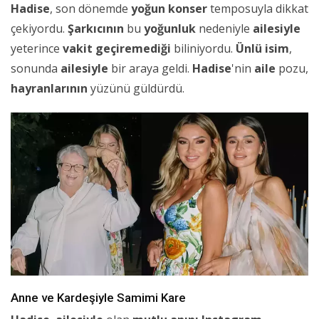
Hadise
, son dönemde
yoğun konser
temposuyla dikkat
çekiyordu.
Şarkıcının
bu
yoğunluk
nedeniyle
ailesiyle
yeterince
vakit geçiremediği
biliniyordu.
Ünlü isim
,
sonunda
ailesiyle
bir araya geldi.
Hadise
'nin
aile
pozu,
hayranlarının
yüzünü güldürdü.
Anne ve Kardeşiyle Samimi Kare