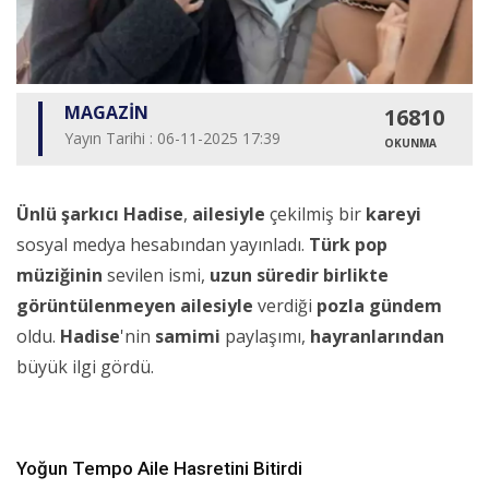
MAGAZİN
16810
Yayın Tarihi : 06-11-2025 17:39
OKUNMA
Ünlü şarkıcı
Hadise
,
ailesiyle
çekilmiş bir
kareyi
sosyal medya hesabından yayınladı.
Türk pop
müziğinin
sevilen ismi,
uzun süredir
birlikte
görüntülenmeyen
ailesiyle
verdiği
pozla
gündem
oldu.
Hadise
'nin
samimi
paylaşımı,
hayranlarından
büyük ilgi gördü.
Yoğun Tempo Aile Hasretini Bitirdi