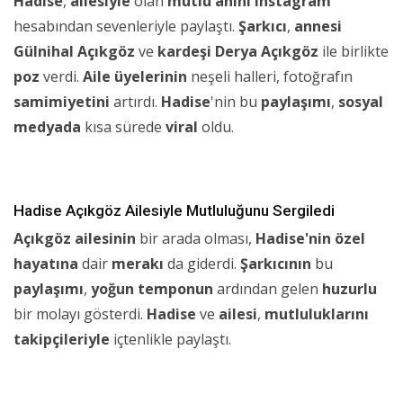
Hadise
,
ailesiyle
olan
mutlu anını
Instagram
hesabından sevenleriyle paylaştı.
Şarkıcı
,
annesi
Gülnihal Açıkgöz
ve
kardeşi
Derya Açıkgöz
ile birlikte
poz
verdi.
Aile üyelerinin
neşeli halleri, fotoğrafın
samimiyetini
artırdı.
Hadise
'nin bu
paylaşımı
,
sosyal
medyada
kısa sürede
viral
oldu.
Hadise Açıkgöz Ailesiyle Mutluluğunu Sergiledi
Açıkgöz ailesinin
bir arada olması,
Hadise'nin
özel
hayatına
dair
merakı
da giderdi.
Şarkıcının
bu
paylaşımı
,
yoğun temponun
ardından gelen
huzurlu
bir molayı gösterdi.
Hadise
ve
ailesi
,
mutluluklarını
takipçileriyle
içtenlikle paylaştı.