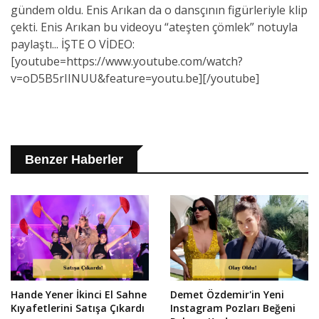
gündem oldu. Enis Arıkan da o dansçının figürleriyle klip
çekti. Enis Arıkan bu videoyu “ateşten çömlek” notuyla
paylaştı... İŞTE O VİDEO:
[youtube=https://www.youtube.com/watch?
v=oD5B5rIINUU&feature=youtu.be][/youtube]
Benzer Haberler
Hande Yener İkinci El Sahne
Demet Özdemir'in Yeni
Kıyafetlerini Satışa Çıkardı
Instagram Pozları Beğeni