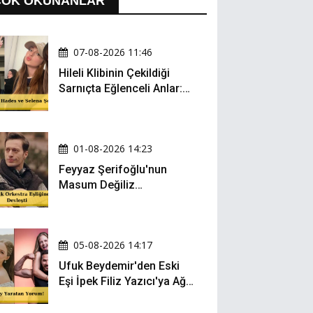
ÇOK OKUNANLAR
07-08-2026 11:46
Hileli Klibinin Çekildiği
Sarnıçta Eğlenceli Anlar:
Zeynep Oktay ve Sueda
Uluca Viral Oldu!
01-08-2026 14:23
Feyyaz Şerifoğlu'nun
Masum Değiliz
Performansı Sosyal
Medyada Yeniden Gündem
Oldu
05-08-2026 14:17
Ufuk Beydemir'den Eski
Eşi İpek Filiz Yazıcı'ya Ağır
Gönderme: "Attan İnip
Eşeğe..."