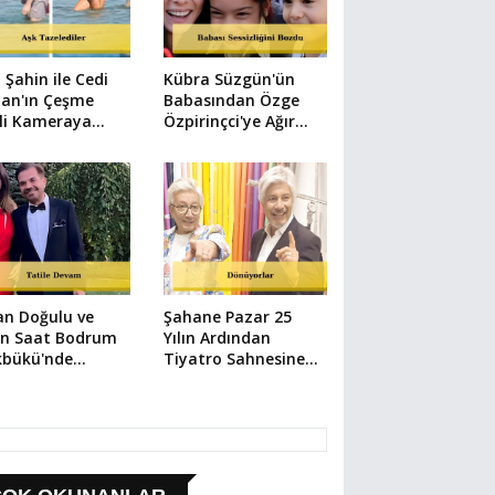
 Şahin ile Cedi
Kübra Süzgün'ün
an'ın Çeşme
Babasından Özge
li Kameraya
Özpirinçci'ye Ağır
ıdı
Suçlama
an Doğulu ve
Şahane Pazar 25
en Saat Bodrum
Yılın Ardından
kbükü'nde
Tiyatro Sahnesine
üntülendi
Dönüyor