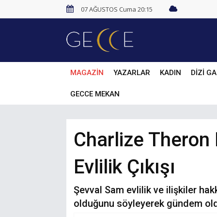
07 AĞUSTOS Cuma 20:15
MAGAZİN
YAZARLAR
KADIN
DİZİ GA
GECCE MEKAN
Charlize Thero
Evlilik Çıkışı
Şevval Sam evlilik ve ilişkiler h
olduğunu söyleyerek gündem ol