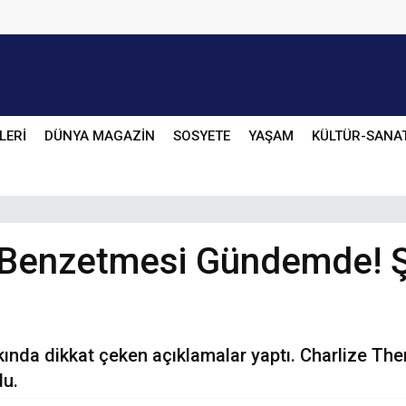
LERİ
DÜNYA MAGAZİN
SOSYETE
YAŞAM
KÜLTÜR-SANA
n Benzetmesi Gündemde! 
akkında dikkat çeken açıklamalar yaptı. Charlize Th
du.