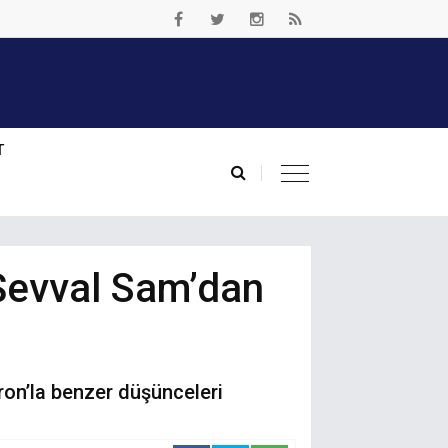
T
Şevval Sam’dan
eron’la benzer düşünceleri