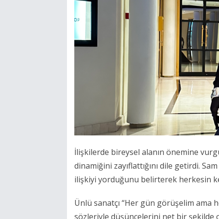
İlişkilerde bireysel alanın önemine vur
dinamiğini zayıflattığını dile getirdi. S
ilişkiyi yorduğunu belirterek herkesin ke
Ünlü sanatçı “Her gün görüşelim ama herk
sözleriyle düşüncelerini net bir şekilde