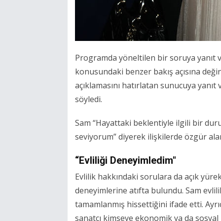
Programda yöneltilen bir soruya yanıt v
konusundaki benzer bakış açısına değin
açıklamasını hatırlatan sunucuya yanıt
söyledi.
Sam “Hayattaki beklentiyle ilgili bir d
seviyorum” diyerek ilişkilerde özgür ala
“Evliliği Deneyimledim"
Evlilik hakkındaki sorulara da açık yürek
deneyimlerine atıfta bulundu. Sam evlil
tamamlanmış hissettiğini ifade etti. A
sanatçı kimseye ekonomik ya da sosyal bi