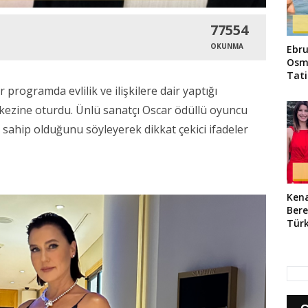
77554
OKUNMA
Ebru
Osm
Tati
Yans
 programda evlilik ve ilişkilere dair yaptığı
ezine oturdu. Ünlü sanatçı Oscar ödüllü oyuncu
sahip olduğunu söyleyerek dikkat çekici ifadeler
Ken
Ber
Tür
Gör