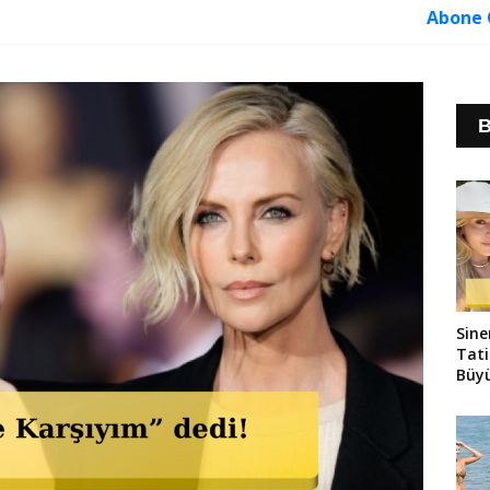
Abone 
B
Sine
Tati
Büyü