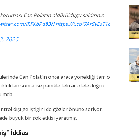
 koruması Can Polat’ın öldürüldüğü saldırının
twitter.com/lRFKbPd83N
https://t.co/7ArSvEsT1c
3, 2026
lerinde Can Polat’ın önce araca yöneldiği tam o
rulduktan sonra ise panikle tekrar otele doğru
rumda.
trol dışı geliştiğini de gözler önüne seriyor.
ede büyük bir şok etkisi yaratmış.
iş” İddiası