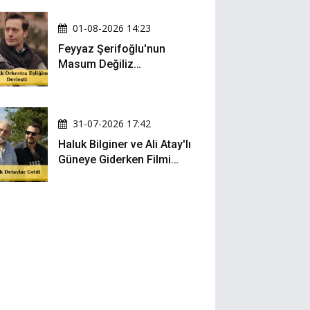
01-08-2026 14:23
Feyyaz Şerifoğlu'nun
Masum Değiliz
Performansı Sosyal
Medyada Yeniden Gündem
Oldu
31-07-2026 17:42
Haluk Bilginer ve Ali Atay'lı
Güneye Giderken Filmi
Sete Çıktı