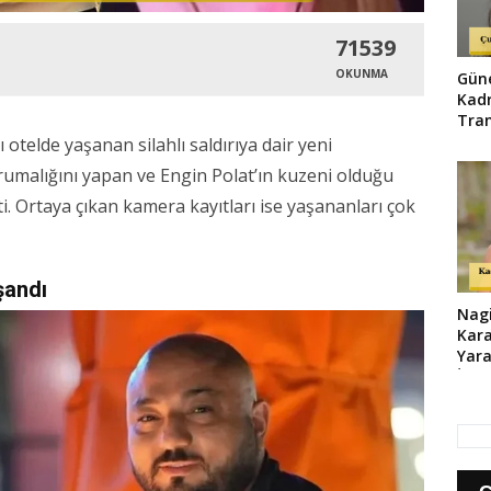
71539
OKUNMA
Gün
Kad
Tran
Küb
ı otelde yaşanan silahlı saldırıya dair yeni
Rolü
orumalığını yapan ve Engin Polat’ın kuzeni olduğu
i. Ortaya çıkan kamera kayıtları ise yaşananları çok
şandı
Nag
Kara
Yara
İtir
Çora