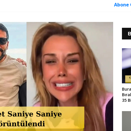
Abone 
B
Bura
Bıra
35 B
Dev 