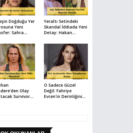
eşin Doğduğu Yer
Yeraltı Setindeki
rosuna Yeni
Skandal İddiada Yeni
sfer: Sahra
Detay: Hakan
ra Gümüş Ahsen
Çelebi'nin O Mesajı
yle Geliyor!
Yeniden Dolaşımda!
ihan
O Sadece Güzel
dere'den Olay
Değil: Fahriye
tacak Survivor
Evcen'in Derinliğinin
afı: "Erkeklerin
Sebebi Buymuş!
bını Yıkıyorlar!"