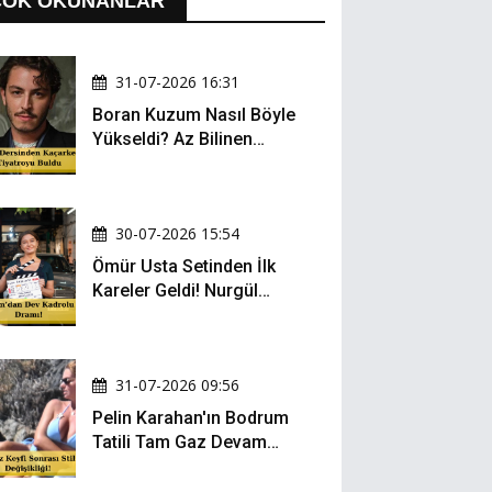
ÇOK OKUNANLAR
31-07-2026 16:31
Boran Kuzum Nasıl Böyle
Yükseldi? Az Bilinen
Kariyer Yolculuğu
30-07-2026 15:54
Ömür Usta Setinden İlk
Kareler Geldi! Nurgül
Yeşilçay, Bülent İnal ve
Gonca Vuslateri Aynı
Projede!
31-07-2026 09:56
Pelin Karahan'ın Bodrum
Tatili Tam Gaz Devam
Ediyor! Şezlong Keyfi ve
Şıklığıyla Göz Doldurdu!