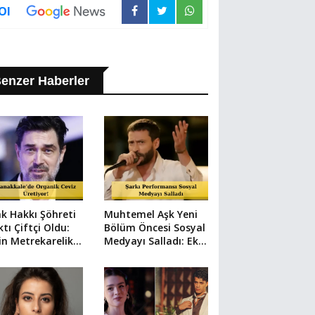
Ol
enzer Haberler
k Hakkı Şöhreti
Muhtemel Aşk Yeni
ktı Çiftçi Oldu:
Bölüm Öncesi Sosyal
in Metrekarelik
Medyayı Salladı: Ekin
Çiftlik!
Koç TT Oldu!