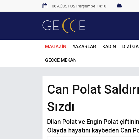
06 AĞUSTOS Perşembe 14:10
MAGAZİN
YAZARLAR
KADIN
DİZİ GA
GECCE MEKAN
Can Polat Saldır
Sızdı
Dilan Polat ve Engin Polat çiftini
Olayda hayatını kaybeden Can Pol