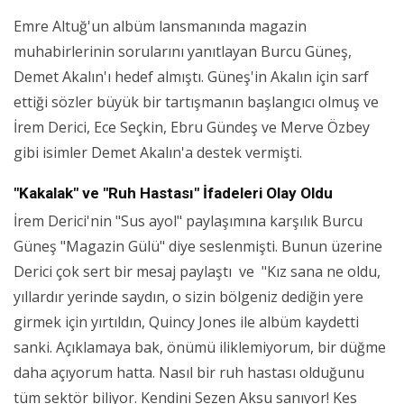
Emre Altuğ'un albüm lansmanında magazin
muhabirlerinin sorularını yanıtlayan Burcu Güneş,
Demet Akalın'ı hedef almıştı. Güneş'in Akalın için sarf
ettiği sözler büyük bir tartışmanın başlangıcı olmuş ve
İrem Derici, Ece Seçkin, Ebru Gündeş ve Merve Özbey
gibi isimler Demet Akalın'a destek vermişti.
"Kakalak" ve "Ruh Hastası" İfadeleri Olay Oldu
İrem Derici'nin "Sus ayol" paylaşımına karşılık Burcu
Güneş "Magazin Gülü" diye seslenmişti. Bunun üzerine
Derici çok sert bir mesaj paylaştı ve "Kız sana ne oldu,
yıllardır yerinde saydın, o sizin bölgeniz dediğin yere
girmek için yırtıldın, Quincy Jones ile albüm kaydetti
sanki. Açıklamaya bak, önümü iliklemiyorum, bir düğme
daha açıyorum hatta. Nasıl bir ruh hastası olduğunu
tüm sektör biliyor. Kendini Sezen Aksu sanıyor! Kes