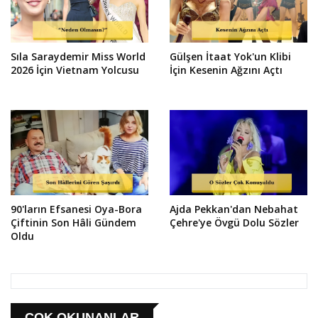
Sıla Saraydemir Miss World
Gülşen İtaat Yok'un Klibi
2026 İçin Vietnam Yolcusu
İçin Kesenin Ağzını Açtı
90'ların Efsanesi Oya-Bora
Ajda Pekkan'dan Nebahat
Çiftinin Son Hâli Gündem
Çehre'ye Övgü Dolu Sözler
Oldu
ÇOK OKUNANLAR