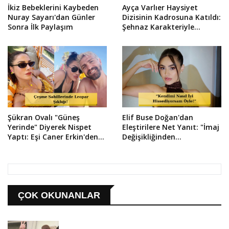
İkiz Bebeklerini Kaybeden
Ayça Varlıer Haysiyet
Nuray Sayarı'dan Günler
Dizisinin Kadrosuna Katıldı:
Sonra İlk Paylaşım
Şehnaz Karakteriyle
Dönüyor!
Şükran Ovalı "Güneş
Elif Buse Doğan'dan
Yerinde" Diyerek Nispet
Eleştirilere Net Yanıt: "İmaj
Yaptı: Eşi Caner Erkin'den
Değişikliğinden
Aşk Dolu Yorum!
Çekinmiyorum!"
ÇOK OKUNANLAR