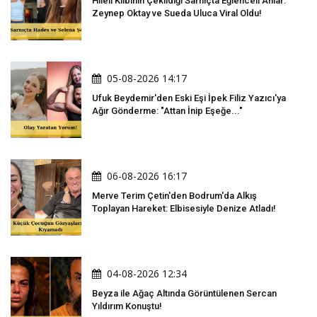
Hileli Klibinin Çekildiği Sarnıçta Eğlenceli Anlar:
Zeynep Oktay ve Sueda Uluca Viral Oldu!
05-08-2026 14:17
Ufuk Beydemir'den Eski Eşi İpek Filiz Yazıcı'ya
Ağır Gönderme: "Attan İnip Eşeğe..."
06-08-2026 16:17
Merve Terim Çetin'den Bodrum'da Alkış
Toplayan Hareket: Elbisesiyle Denize Atladı!
04-08-2026 12:34
Beyza ile Ağaç Altında Görüntülenen Sercan
Yıldırım Konuştu!