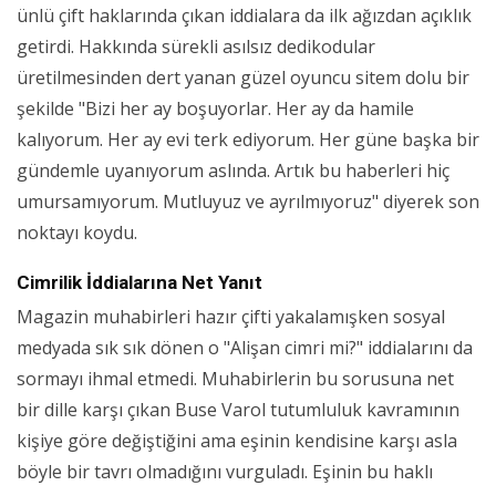
ünlü çift haklarında çıkan iddialara da ilk ağızdan açıklık
getirdi. Hakkında sürekli asılsız dedikodular
üretilmesinden dert yanan güzel oyuncu sitem dolu bir
şekilde "Bizi her ay boşuyorlar. Her ay da hamile
kalıyorum. Her ay evi terk ediyorum. Her güne başka bir
gündemle uyanıyorum aslında. Artık bu haberleri hiç
umursamıyorum. Mutluyuz ve ayrılmıyoruz" diyerek son
noktayı koydu.
Cimrilik İddialarına Net Yanıt
Magazin muhabirleri hazır çifti yakalamışken sosyal
medyada sık sık dönen o "Alişan cimri mi?" iddialarını da
sormayı ihmal etmedi. Muhabirlerin bu sorusuna net
bir dille karşı çıkan Buse Varol tutumluluk kavramının
kişiye göre değiştiğini ama eşinin kendisine karşı asla
böyle bir tavrı olmadığını vurguladı. Eşinin bu haklı