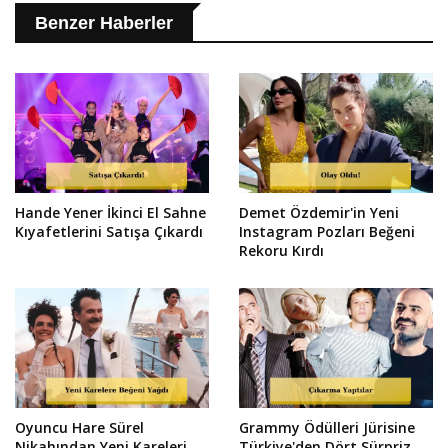
Benzer Haberler
Hande Yener İkinci El Sahne
Demet Özdemir'in Yeni
Kıyafetlerini Satışa Çıkardı
Instagram Pozları Beğeni
Rekoru Kırdı
Oyuncu Hare Sürel
Grammy Ödülleri Jürisine
Nikahından Yeni Kareleri
Türkiye'den Dört Sürpriz