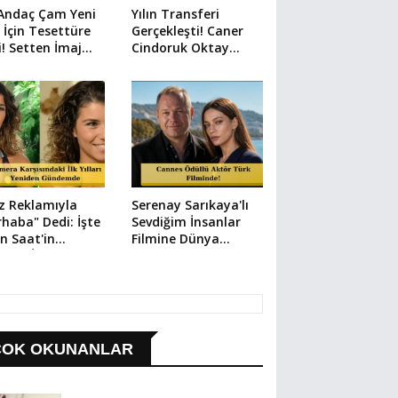
 Andaç Çam Yeni
Yılın Transferi
 İçin Tesettüre
Gerçekleşti! Caner
i! Setten İmaj
Cindoruk Oktay
arı Geldi
Kaynarca'lı Hamal
Kadrosunda
z Reklamıyla
Serenay Sarıkaya'lı
haba" Dedi: İşte
Sevdiğim İnsanlar
n Saat'in
Filmine Dünya
dığı İlk Dizi
Çapında Transfer:
Vlad Ivanov Kadroda!
ÇOK OKUNANLAR