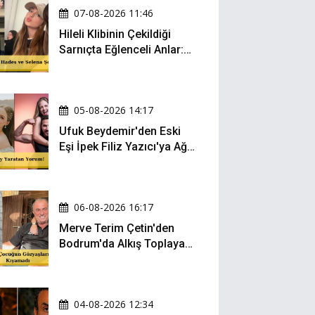
07-08-2026 11:46
Hileli Klibinin Çekildiği
Sarnıçta Eğlenceli Anlar:
Zeynep Oktay ve Sueda
Uluca Viral Oldu!
05-08-2026 14:17
Ufuk Beydemir'den Eski
Eşi İpek Filiz Yazıcı'ya Ağır
Gönderme: "Attan İnip
Eşeğe..."
06-08-2026 16:17
Merve Terim Çetin'den
Bodrum'da Alkış Toplayan
Hareket: Elbisesiyle
Denize Atladı!
04-08-2026 12:34