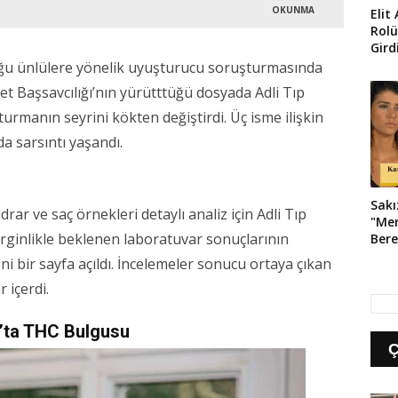
OKUNMA
Elit
Rolü
Gird
Pozl
ğu ünlülere yönelik uyuşturucu soruşturmasında
et Başsavcılığı’nın yürütttüğü dosyada Adli Tıp
manın seyrini kökten değiştirdi. Üç isme ilişkin
a sarsıntı yaşandı.
Sakı
rar ve saç örnekleri detaylı analiz için Adli Tıp
"Mer
rginlikle beklenen laboratuvar sonuçlarının
Bere
Oyna
ni bir sayfa açıldı. İncelemeler sonucu ortaya çıkan
 içerdi.
t’ta THC Bulgusu