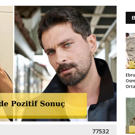
B
Ebru
Osm
Orta
Dolu
Gün
77532