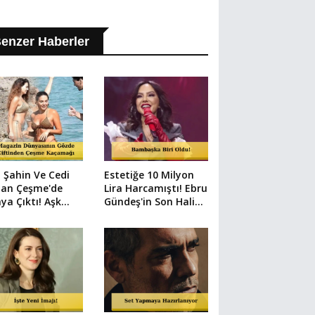
enzer Haberler
 Şahin Ve Cedi
Estetiğe 10 Milyon
an Çeşme'de
Lira Harcamıştı! Ebru
ya Çıktı! Aşk
Gündeş'in Son Hali
 Kareler
Herkesi Şaşırttı
demde