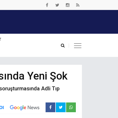
T
asında Yeni Şok
 soruşturmasında Adli Tıp
Ol