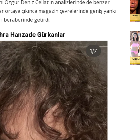
i Özgür Deniz Cellat’ın analizlerinde de benzer
lar ortaya çıkınca magazin çevrelerinde geniş yankı
ı beraberinde getirdi.
ehra Hanzade Gürkanlar