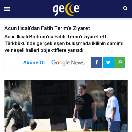
06 AĞUSTOS Perşembe 23:29
Acun Ilıcalı’dan Fatih Terim’e Ziyaret
Acun Ilıcalı Bodrum’da Fatih Terim’i ziyaret etti.
Türkbükü’nde gerçekleşen buluşmada ikilinin samimi
ve neşeli halleri objektiflere yansıdı.
Abone Ol