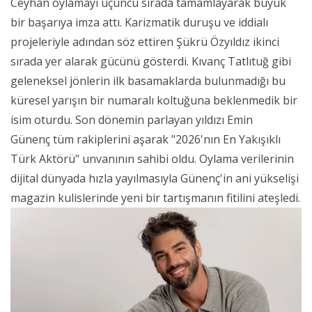
Ceyhan oylamayı üçüncü sırada tamamlayarak büyük
bir başarıya imza attı. Karizmatik duruşu ve iddialı
projeleriyle adından söz ettiren Şükrü Özyıldız ikinci
sırada yer alarak gücünü gösterdi. Kıvanç Tatlıtuğ gibi
geleneksel jönlerin ilk basamaklarda bulunmadığı bu
küresel yarışın bir numaralı koltuğuna beklenmedik bir
isim oturdu. Son dönemin parlayan yıldızı Emin
Günenç tüm rakiplerini aşarak "2026'nın En Yakışıklı
Türk Aktörü" unvanının sahibi oldu. Oylama verilerinin
dijital dünyada hızla yayılmasıyla Günenç'in ani yükselişi
magazin kulislerinde yeni bir tartışmanın fitilini ateşledi.